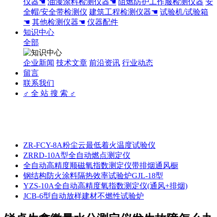
仪器☚
油漆涂料检测仪器☚
阻燃防护工作服检测仪器
安
全帽/安全带检测仪
建筑工程检测仪器☚
试验机/试验箱
☚
其他检测仪器☚
仪器配件
知识中心
全部
企业新闻
技术文章
前沿资讯
行业动态
留言
联系我们
♂ 全 站 搜 索 ♂
ZR-FCY-8A粉尘云最低着火温度试验仪
ZRRD-10A型全自动燃点测定仪
全自动高精度顺磁氧指数测定仪带排烟通风橱
钢结构防火涂料隔热效率试验炉GJL-18型
YZS-10A全自动高精度氧指数测定仪(通风+排烟)
JCB-6型自动放样建材不燃性试验炉