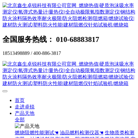
全国服务热线： 010-68883817
18513498889 / 400-886-3817
首页
走进卓锐
产品天地
全部
燃烧阻燃性能测试☚
油品燃料检测仪器☚
生物质类检测