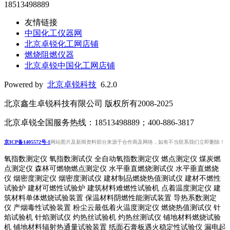
18513498889
友情链接
中国化工仪器网
北京卓锐化工网店铺
燃烧阻燃仪器
北京卓锐中国化工网店铺
Powered by
北京卓锐科技
6.2.0
北京鑫生卓锐科技有限公司 版权所有2008-2025
北京卓锐全国服务热线：18513498889；400-886-3817
京ICP备1405572号-1
网站图片及新闻资料部分来源于合作商及网络，如有不当联系我们立即删除！
氧指数测定仪 氧指数测试仪 全自动氧指数测定仪 燃点测定仪 煤炭燃
点测定仪 森林可燃物燃点测定仪 水平垂直燃烧测试仪 水平垂直燃烧
仪 烟密度测定仪 烟密度测试仪 建材制品燃烧热值测试仪 建材不燃性
试验炉 建材可燃性试验炉 建筑材料难燃性试验机 点着温度测定仪 建
筑材料单体燃烧试验装置 保温材料阴燃性能测试装置 导热系数测定
仪 产烟毒性试验装置 粉尘云最低着火温度测定仪 燃烧热值测试仪 针
焰试验机 针焰测试仪 灼热丝试验机 灼热丝测试仪 铺地材料燃烧试验
机 铺地材料辐射热通量试验装置
纸面石膏板遇火稳定性试验仪
漏电起