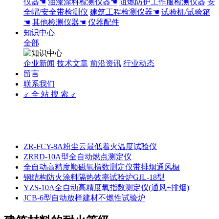
仪器☚
油漆涂料检测仪器☚
阻燃防护工作服检测仪器
安
全帽/安全带检测仪
建筑工程检测仪器☚
试验机/试验箱
☚
其他检测仪器☚
仪器配件
知识中心
全部
企业新闻
技术文章
前沿资讯
行业动态
留言
联系我们
♂ 全 站 搜 索 ♂
ZR-FCY-8A粉尘云最低着火温度试验仪
ZRRD-10A型全自动燃点测定仪
全自动高精度顺磁氧指数测定仪带排烟通风橱
钢结构防火涂料隔热效率试验炉GJL-18型
YZS-10A全自动高精度氧指数测定仪(通风+排烟)
JCB-6型自动放样建材不燃性试验炉