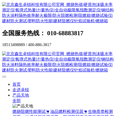
全国服务热线： 010-68883817
18513498889 / 400-886-3817
首页
走进卓锐
产品天地
全部
燃烧阻燃性能测试☚
油品燃料检测仪器☚
生物质类检测