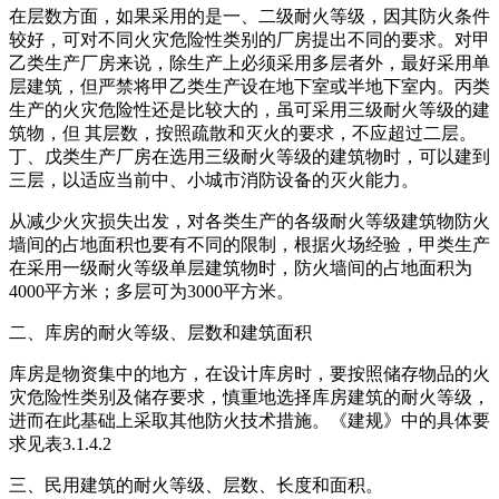
在层数方面，如果采用的是一、二级耐火等级，因其防火条件
较好，可对不同火灾危险性类别的厂房提出不同的要求。对甲
乙类生产厂房来说，除生产上必须采用多层者外，最好采用单
层建筑，但严禁将甲乙类生产设在地下室或半地下室内。丙类
生产的火灾危险性还是比较大的，虽可采用三级耐火等级的建
筑物，但 其层数，按照疏散和灭火的要求，不应超过二层。
丁、戊类生产厂房在选用三级耐火等级的建筑物时，可以建到
三层，以适应当前中、小城市消防设备的灭火能力。
从减少火灾损失出发，对各类生产的各级耐火等级建筑物防火
墙间的占地面积也要有不同的限制，根据火场经验，甲类生产
在采用一级耐火等级单层建筑物时，防火墙间的占地面积为
4000平方米；多层可为3000平方米。
二、库房的耐火等级、层数和建筑面积
库房是物资集中的地方，在设计库房时，要按照储存物品的火
灾危险性类别及储存要求，慎重地选择库房建筑的耐火等级，
进而在此基础上采取其他防火技术措施。《建规》中的具体要
求见表3.1.4.2
三、民用建筑的耐火等级、层数、长度和面积。