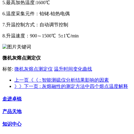
5.最高加热温度:1600℃
6.温度采集元件：铂铑-铂热电偶
7.升温控制方式：自动调节控制
8.升温速度：900～1500℃ 5±1℃/min
微机灰熔点测定仪
标签:
微机灰熔点测定仪
温升时间变化曲线
上一页《《
: 智能测硫仪分析结果影响的因素
》》下一页
: 灰熔融性的测定方法中四个熔点温度解释
走进卓锐
产品天地
知识中心