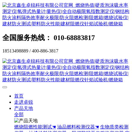
全国服务热线： 010-68883817
18513498889 / 400-886-3817
首页
走进卓锐
产品天地
全部
燃烧阻燃性能测试☚
油品燃料检测仪器☚
生物质类检测