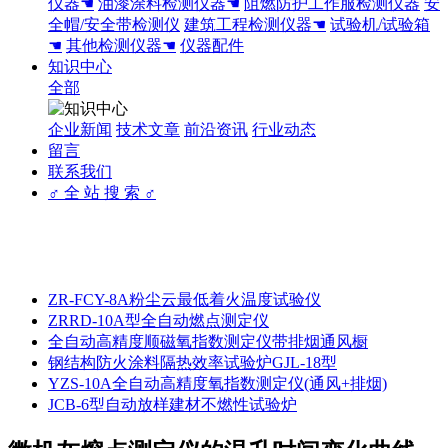
仪器☚
油漆涂料检测仪器☚
阻燃防护工作服检测仪器
安
全帽/安全带检测仪
建筑工程检测仪器☚
试验机/试验箱
☚
其他检测仪器☚
仪器配件
知识中心
全部
企业新闻
技术文章
前沿资讯
行业动态
留言
联系我们
♂ 全 站 搜 索 ♂
ZR-FCY-8A粉尘云最低着火温度试验仪
ZRRD-10A型全自动燃点测定仪
全自动高精度顺磁氧指数测定仪带排烟通风橱
钢结构防火涂料隔热效率试验炉GJL-18型
YZS-10A全自动高精度氧指数测定仪(通风+排烟)
JCB-6型自动放样建材不燃性试验炉