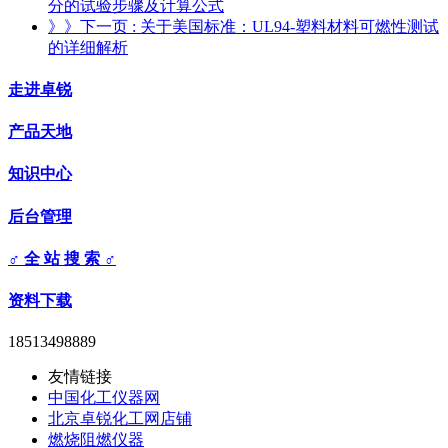
分的试验步骤及计算公式
》》下一页
: 关于美国标准：UL94-塑料材料可燃性测试
的详细解析
走进卓锐
产品天地
知识中心
后台管理
♂ 全 站 搜 索 ♂
资料下载
18513498889
友情链接
中国化工仪器网
北京卓锐化工网店铺
燃烧阻燃仪器