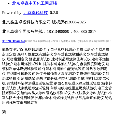
北京卓锐中国化工网店铺
Powered by
北京卓锐科技
6.2.0
北京鑫生卓锐科技有限公司 版权所有2008-2025
北京卓锐全国服务热线：18513498889；400-886-3817
京ICP备1405572号-1
网站图片及新闻资料部分来源于合作商及网络，如有不当联系我们立即删除！
氧指数测定仪 氧指数测试仪 全自动氧指数测定仪 燃点测定仪 煤炭燃
点测定仪 森林可燃物燃点测定仪 水平垂直燃烧测试仪 水平垂直燃烧
仪 烟密度测定仪 烟密度测试仪 建材制品燃烧热值测试仪 建材不燃性
试验炉 建材可燃性试验炉 建筑材料难燃性试验机 点着温度测定仪 建
筑材料单体燃烧试验装置 保温材料阴燃性能测试装置 导热系数测定
仪 产烟毒性试验装置 粉尘云最低着火温度测定仪 燃烧热值测试仪 针
焰试验机 针焰测试仪 灼热丝试验机 灼热丝测试仪 铺地材料燃烧试验
机 铺地材料辐射热通量试验装置
纸面石膏板遇火稳定性试验仪
漏电起
痕测试仪
成束线缆燃烧试验机
单根电线电缆垂直燃烧试验机
电工套管
阻燃测试仪
钢结构防火涂料隔热效率测试仪 大板法防火涂料测试仪 小
室法防火涂料测试仪 汽车内饰材料燃烧测试仪 纺织品垂直燃烧仪 绝热
用岩棉热荷重测
试装置
繁