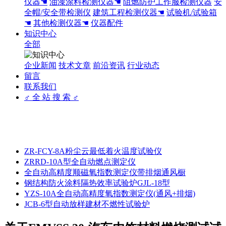
仪器☚
油漆涂料检测仪器☚
阻燃防护工作服检测仪器
安
全帽/安全带检测仪
建筑工程检测仪器☚
试验机/试验箱
☚
其他检测仪器☚
仪器配件
知识中心
全部
企业新闻
技术文章
前沿资讯
行业动态
留言
联系我们
♂ 全 站 搜 索 ♂
ZR-FCY-8A粉尘云最低着火温度试验仪
ZRRD-10A型全自动燃点测定仪
全自动高精度顺磁氧指数测定仪带排烟通风橱
钢结构防火涂料隔热效率试验炉GJL-18型
YZS-10A全自动高精度氧指数测定仪(通风+排烟)
JCB-6型自动放样建材不燃性试验炉