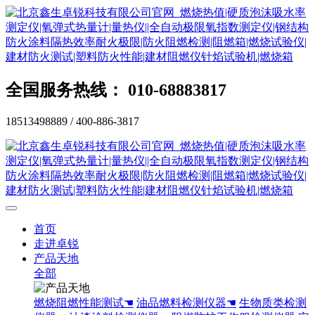
全国服务热线： 010-68883817
18513498889 / 400-886-3817
首页
走进卓锐
产品天地
全部
燃烧阻燃性能测试☚
油品燃料检测仪器☚
生物质类检测