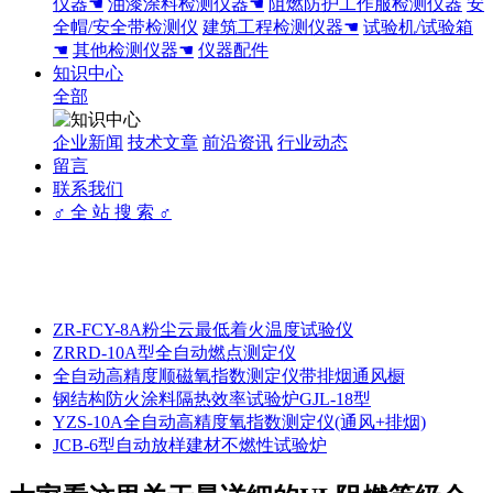
仪器☚
油漆涂料检测仪器☚
阻燃防护工作服检测仪器
安
全帽/安全带检测仪
建筑工程检测仪器☚
试验机/试验箱
☚
其他检测仪器☚
仪器配件
知识中心
全部
企业新闻
技术文章
前沿资讯
行业动态
留言
联系我们
♂ 全 站 搜 索 ♂
ZR-FCY-8A粉尘云最低着火温度试验仪
ZRRD-10A型全自动燃点测定仪
全自动高精度顺磁氧指数测定仪带排烟通风橱
钢结构防火涂料隔热效率试验炉GJL-18型
YZS-10A全自动高精度氧指数测定仪(通风+排烟)
JCB-6型自动放样建材不燃性试验炉