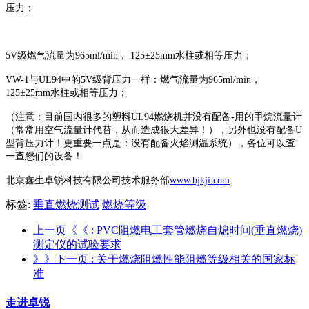
压力；
5V级燃气流量为965ml/min， 125±25mm水柱或相等压力；
VW-1与UL94中的5V级背压力一样：燃气流量为965ml/min，
125±25mm水柱或相等压力；
（注意：目前国内很多的塑料UL94燃烧机并没有配备-用的甲烷流量计
（常常用空气流量计代替，从而造成很大差异！），另外也没有配备U
型背压力计！更重要一点是：没有配备火焰测温系统），各位可以查
一查您们的设备！
北京鑫生卓锐科技有限公司技术服务部
www.bjkji.com
标签:
垂直燃烧测试
燃烧等级
上一页《《
: PVC阻燃电工套管燃烧自熄时间(垂直燃烧)
测定仪的试验要求
》》下一页
: 关于燃烧阻燃性能阻燃等级相关的国家标
准
走进卓锐