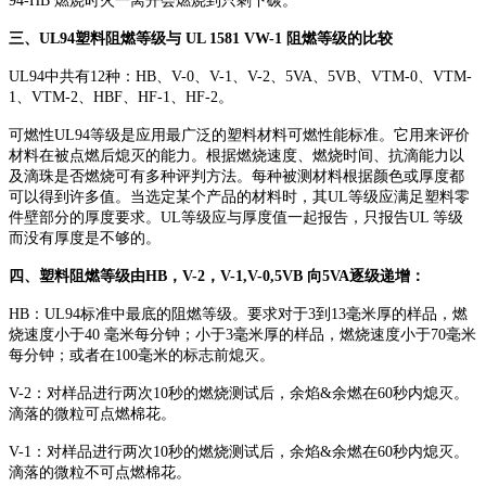
94-HB 燃烧时火一离开会燃烧到只剩下碳。
三、UL94塑料阻燃等级与 UL 1581 VW-1 阻燃等级的比较
UL94中共有12种：HB、V-0、V-1、V-2、5VA、5VB、VTM-0、VTM-
1、VTM-2、HBF、HF-1、HF-2。
可燃性UL94等级是应用最广泛的塑料材料可燃性能标准。它用来评价
材料在被点燃后熄灭的能力。根据燃烧速度、燃烧时间、抗滴能力以
及滴珠是否燃烧可有多种评判方法。每种被测材料根据颜色或厚度都
可以得到许多值。当选定某个产品的材料时，其UL等级应满足塑料零
件壁部分的厚度要求。UL等级应与厚度值一起报告，只报告UL 等级
而没有厚度是不够的。
四、塑料阻燃等级由HB，V-2，V-1,V-0,5VB 向5VA逐级递增：
HB：UL94标准中最底的阻燃等级。要求对于3到13毫米厚的样品，燃
烧速度小于40 毫米每分钟；小于3毫米厚的样品，燃烧速度小于70毫米
每分钟；或者在100毫米的标志前熄灭。
V-2：对样品进行两次10秒的燃烧测试后，余焰&余燃在60秒内熄灭。
滴落的微粒可点燃棉花。
V-1：对样品进行两次10秒的燃烧测试后，余焰&余燃在60秒内熄灭。
滴落的微粒不可点燃棉花。