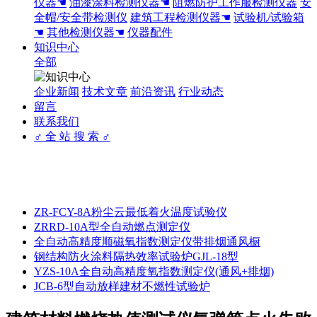
仪器☚
油漆涂料检测仪器☚
阻燃防护工作服检测仪器
安
全帽/安全带检测仪
建筑工程检测仪器☚
试验机/试验箱
☚
其他检测仪器☚
仪器配件
知识中心
全部
企业新闻
技术文章
前沿资讯
行业动态
留言
联系我们
♂ 全 站 搜 索 ♂
ZR-FCY-8A粉尘云最低着火温度试验仪
ZRRD-10A型全自动燃点测定仪
全自动高精度顺磁氧指数测定仪带排烟通风橱
钢结构防火涂料隔热效率试验炉GJL-18型
YZS-10A全自动高精度氧指数测定仪(通风+排烟)
JCB-6型自动放样建材不燃性试验炉