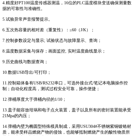
4.精度好PT100温度传感器测温，16位的PLC温度模块变送确保测量数
据的可靠性与准确性。
5.试验异常声音报警提示。
6.五次热容量的相对差（重复性）：≤60（J/K）；
7.控制参数设定与显示; 试验状态与故障显示、查询；
8.温度数据采集与保存；画面监控, 实时温度曲线显示；
9.历史曲线与数据查询；
10.数据USB导出/可打印；
11.控制箱体备有USB/RS232串口，可选外接台式/笔记本电脑操作控
制；自动化程度高，测试过程安全可靠，操作便捷；
12.弹桶厚度大于弹桶内径的1/10；
13.盖子能容放坩埚和电子点火装置，盖子以及所有的密封装置能承受
21Mpa的内压；
14.弹桶内壁为椭圆型特殊模具制成，采用USU304#不锈钢紫铜镀铬材
质，能承受样品燃烧产物的侵蚀，也能够抵制燃烧产生的酸性物质所