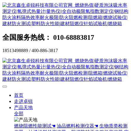
全国服务热线： 010-68883817
18513498889 / 400-886-3817
首页
走进卓锐
产品天地
全部
燃烧阻燃性能测试☚
油品燃料检测仪器☚
生物质类检测