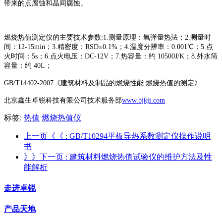
带来的点腐蚀和晶间腐蚀。
燃烧热值测定仪的主要技术参数:
1.测量原理：氧弹量热法；
2.测量时
间：12-15min；
3.精密度：RSD≤0.1%；
4.温度分辨率：0.001℃；
5.点
火时间：5s；
6.点火电压：DC-12V；
7.热容量：约 10500J/K；
8.外水筒
容量：约 40L；
GB/T14402-2007《建筑材料及制品的燃烧性能 燃烧热值的测定》
北京鑫生卓锐科技有限公司技术服务部
www.bjkji.com
标签:
热值
燃烧热值仪
上一页《《
: GB/T10294平板导热系数测定仪操作说明
书
》》下一页
: 建筑材料燃烧热值试验仪的维护方法及性
能解析
走进卓锐
产品天地