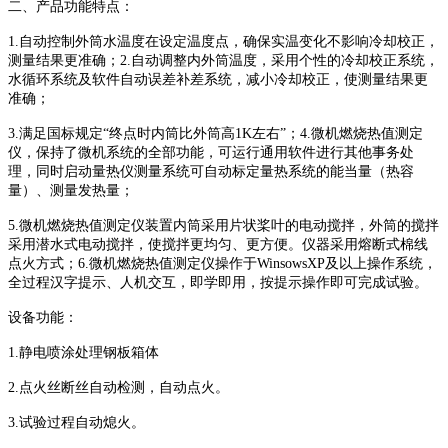
二、产品功能特点：
1.自动控制外筒水温度在设定温度点，确保实温变化不影响冷却校正，
测量结果更准确；2.自动调整内外筒温度，采用个性的冷却校正系统，
水循环系统及软件自动误差补差系统，减小冷却校正，使测量结果更
准确；
3.满足国标规定“终点时内筒比外筒高1K左右”；4.微机燃烧热值测定
仪，保持了微机系统的全部功能，可运行通用软件进行其他事务处
理，同时启动量热仪测量系统可自动标定量热系统的能当量（热容
量）、测量发热量；
5.微机燃烧热值测定仪装置内筒采用片状桨叶的电动搅拌，外筒的搅拌
采用潜水式电动搅拌，使搅拌更均匀、更方便。仪器采用熔断式棉线
点火方式；6.微机燃烧热值测定仪操作于WinsowsXP及以上操作系统，
全过程汉字提示、人机交互，即学即用，按提示操作即可完成试验。
设备功能：
1.静电喷涂处理钢板箱体
2.点火丝断丝自动检测，自动点火。
3.试验过程自动熄火。