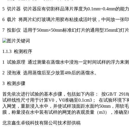
5 切片器 切片器应有切割样品薄片厚度为0.1mm~0.4mm的能力
6 载片 将两片幻灯玻璃片用胶布粘接成活叶状，中间放一张印
7 投影仪 适用于50mm×50mm标准幻灯片的通用型35m
1.1.3 检测程序
1 试验原理 通过测量在蒸馏水中浸泡一定时间试样的浮力来
2 浸泡液 选用蒸馏后至少放置48h后的蒸馏水。
3 检测步骤
首先依次进行试验的基本步骤，包括如下内容： 按GB/T 2918
试样线性尺寸用于计算V0，V0准确至0.1cm3； 在试验环
入网笼，重新浸入水中，并使试样顶面距水面约50mm，用软
膜，称量浸在水中装有试样的网笼的表观质量（m3），准确至0
北京鑫生卓锐科技有限公司技术部供稿