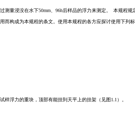
过测量浸没在水下50mm、96h后样品的浮力来测定。 本规
中引用而构成为本规程的条文。使用本规程的各方应探讨使用下列
消试样浮力的重块，顶部有能挂到天平上的挂架（见图1.1）。