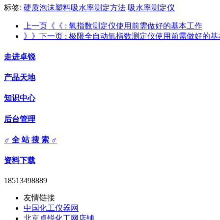
标签:
硬质泡沫塑料吸水率测定方法
吸水率测定仪
上一页《《
: 氧指数测定仪使用前需做好的基本工作
》》下一页
: 极限全自动氧指数测定仪使用前需做好的基
走进卓锐
产品天地
知识中心
后台管理
♂ 全 站 搜 索 ♂
资料下载
18513498889
友情链接
中国化工仪器网
北京卓锐化工网店铺