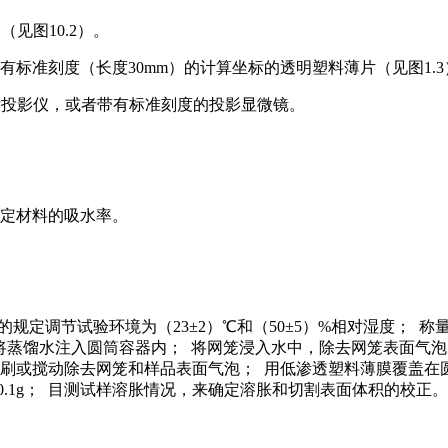
（见图10.2）。
有标准刻度（长度30mm）的计算坐标的透明塑料薄片（见图1.3
m幻灯片投影仪，或者带有标准刻度的投影显微镜。
测定材料的吸水率。
的规定调节试验环境为（23±2）℃和（50±5）%相对湿度； 称量干
境下将蒸馏水注入圆筒容器内； 将网笼浸入水中，除去网笼表面气泡
毛刷或搅动除去网笼和样品表面气泡； 用低渗透塑料薄膜覆盖在圆
.1g； 目测试样溶胀情况，来确定溶胀和切割表面体积的校正