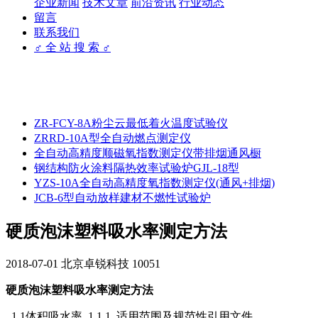
企业新闻
技术文章
前沿资讯
行业动态
留言
联系我们
♂ 全 站 搜 索 ♂
ZR-FCY-8A粉尘云最低着火温度试验仪
ZRRD-10A型全自动燃点测定仪
全自动高精度顺磁氧指数测定仪带排烟通风橱
钢结构防火涂料隔热效率试验炉GJL-18型
YZS-10A全自动高精度氧指数测定仪(通风+排烟)
JCB-6型自动放样建材不燃性试验炉
硬质泡沫塑料吸水率测定方法
2018-07-01
北京卓锐科技
10051
硬质泡沫塑料吸水率测定方法
1.1体积吸水率 1.1.1 适用范围及规范性引用文件