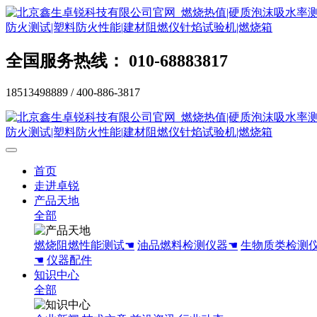
全国服务热线： 010-68883817
18513498889 / 400-886-3817
首页
走进卓锐
产品天地
全部
燃烧阻燃性能测试☚
油品燃料检测仪器☚
生物质类检测
☚
仪器配件
知识中心
全部