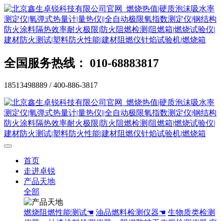
全国服务热线： 010-68883817
18513498889 / 400-886-3817
首页
走进卓锐
产品天地
全部
燃烧阻燃性能测试☚
油品燃料检测仪器☚
生物质类检测