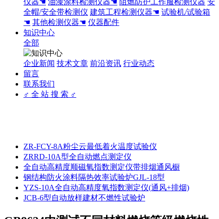
仪器☚
油漆涂料检测仪器☚
阻燃防护工作服检测仪器
安
全帽/安全带检测仪
建筑工程检测仪器☚
试验机/试验箱
☚
其他检测仪器☚
仪器配件
知识中心
全部
企业新闻
技术文章
前沿资讯
行业动态
留言
联系我们
♂ 全 站 搜 索 ♂
ZR-FCY-8A粉尘云最低着火温度试验仪
ZRRD-10A型全自动燃点测定仪
全自动高精度顺磁氧指数测定仪带排烟通风橱
钢结构防火涂料隔热效率试验炉GJL-18型
YZS-10A全自动高精度氧指数测定仪(通风+排烟)
JCB-6型自动放样建材不燃性试验炉