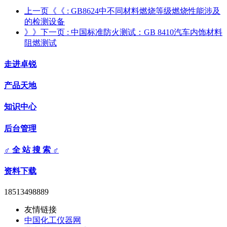
上一页《《
: GB8624中不同材料燃烧等级燃烧性能涉及
的检测设备
》》下一页
: 中国标准防火测试：GB 8410汽车内饰材料
阻燃测试
走进卓锐
产品天地
知识中心
后台管理
♂ 全 站 搜 索 ♂
资料下载
18513498889
友情链接
中国化工仪器网