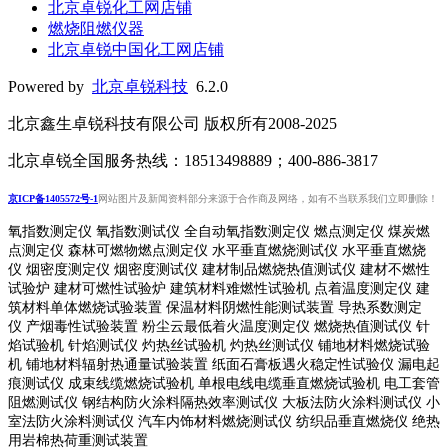
北京卓锐化工网店铺
燃烧阻燃仪器
北京卓锐中国化工网店铺
Powered by
北京卓锐科技
6.2.0
北京鑫生卓锐科技有限公司 版权所有2008-2025
北京卓锐全国服务热线：18513498889；400-886-3817
京ICP备1405572号-1
网站图片及新闻资料部分来源于合作商及网络，如有不当联系我们立即删除！
氧指数测定仪 氧指数测试仪 全自动氧指数测定仪 燃点测定仪 煤炭燃
点测定仪 森林可燃物燃点测定仪 水平垂直燃烧测试仪 水平垂直燃烧
仪 烟密度测定仪 烟密度测试仪 建材制品燃烧热值测试仪 建材不燃性
试验炉 建材可燃性试验炉 建筑材料难燃性试验机 点着温度测定仪 建
筑材料单体燃烧试验装置 保温材料阴燃性能测试装置 导热系数测定
仪 产烟毒性试验装置 粉尘云最低着火温度测定仪 燃烧热值测试仪 针
焰试验机 针焰测试仪 灼热丝试验机 灼热丝测试仪 铺地材料燃烧试验
机 铺地材料辐射热通量试验装置
纸面石膏板遇火稳定性试验仪
漏电起
痕测试仪
成束线缆燃烧试验机
单根电线电缆垂直燃烧试验机
电工套管
阻燃测试仪
钢结构防火涂料隔热效率测试仪 大板法防火涂料测试仪 小
室法防火涂料测试仪 汽车内饰材料燃烧测试仪 纺织品垂直燃烧仪 绝热
用岩棉热荷重测
试装置