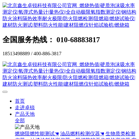
全国服务热线： 010-68883817
18513498889 / 400-886-3817
首页
走进卓锐
产品天地
全部
燃烧阻燃性能测试☚
油品燃料检测仪器☚
生物质类检测