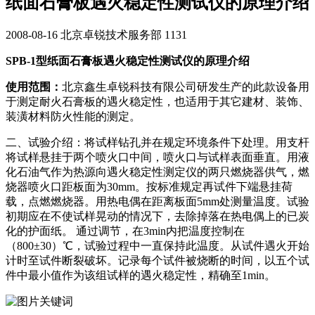
纸面石膏板遇火稳定性测试仪的原理介绍
2008-08-16
北京卓锐技术服务部
1131
SPB-1型纸面石膏板遇火稳定性测试仪的原理介绍
使用范围：
北京鑫生卓锐科技有限公司研发生产的此款设备用
于测定耐火石膏板的遇火稳定性，也适用于其它建材、装饰、
装潢材料防火性能的测定。
二、试验介绍：将试样钻孔并在规定环境条件下处理。用支杆
将试样悬挂于两个喷火口中间，喷火口与试样表面垂直。用液
化石油气作为热源向遇火稳定性测定仪的两只燃烧器供气，燃
烧器喷火口距板面为30mm。按标准规定再试件下端悬挂荷
载，点燃燃烧器。用热电偶在距离板面5mm处测量温度。试验
初期应在不使试样晃动的情况下，去除掉落在热电偶上的已炭
化的护面纸。 通过调节，在3min内把温度控制在
（800±30）℃，试验过程中一直保持此温度。从试件遇火开始
计时至试件断裂破坏。记录每个试件被烧断的时间，以五个试
件中最小值作为该组试样的遇火稳定性，精确至1min。