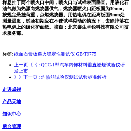
样悬挂于两个喷火口中间，喷火口与试样表面垂直。用液化石
油气做为热源向燃烧器供气，燃烧器喷火口距板面为30mm。
按规定悬挂荷重，点燃燃烧器。用热电偶在距离板面5mm处
测量温度，试验初期应在不使试样晃动的情况下，去除掉落在
热电偶上的碳化护面纸。摘自：北京鑫生卓锐科技有限公司技
术服务部。
标签:
纸面石膏板遇火稳定性测试仪
GB/T9775
上一页《《
: QCC-1型汽车内饰材料垂直燃烧试验仪研
发上市
》》下一页
: 灼热丝试验仪测试试验标准解析
走进卓锐
产品天地
知识中心
后台管理