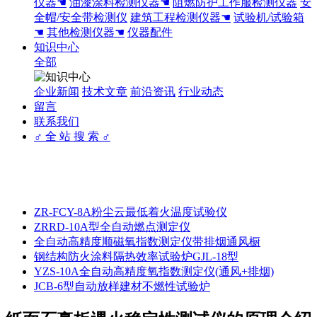
仪器☚
油漆涂料检测仪器☚
阻燃防护工作服检测仪器
安
全帽/安全带检测仪
建筑工程检测仪器☚
试验机/试验箱
☚
其他检测仪器☚
仪器配件
知识中心
全部
企业新闻
技术文章
前沿资讯
行业动态
留言
联系我们
♂ 全 站 搜 索 ♂
ZR-FCY-8A粉尘云最低着火温度试验仪
ZRRD-10A型全自动燃点测定仪
全自动高精度顺磁氧指数测定仪带排烟通风橱
钢结构防火涂料隔热效率试验炉GJL-18型
YZS-10A全自动高精度氧指数测定仪(通风+排烟)
JCB-6型自动放样建材不燃性试验炉