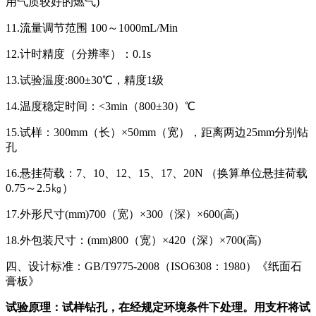
用气质较好的燃气)
11.流量调节范围 100～1000mL/Min
12.计时精度（分辨率）：0.1s
13.试验温度:800±30℃，精度1级
14.温度稳定时间：<3min（800±30）℃
15.试样：300mm（长）×50mm（宽），距离两边25mm分别钻
孔
16.悬挂荷载：7、10、12、15、17、20N （换算单位悬挂荷载
0.75～2.5㎏）
17.外形尺寸(mm)700（宽）×300（深）×600(高)
18.外包装尺寸：(mm)800（宽）×420（深）×700(高)
四、设计标准：GB/T9775-2008（ISO6308：1980）《纸面石
膏板》
试验原理：试样钻孔，在经规定环境条件下处理。用支杆将试