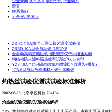
企业新闻
技术文章
前沿资讯
行业动态
留言
联系我们
♂ 全 站 搜 索 ♂
ZR-FCY-8A粉尘云最低着火温度试验仪
ZRRD-10A型全自动燃点测定仪
全自动高精度顺磁氧指数测定仪带排烟通风橱
钢结构防火涂料隔热效率试验炉GJL-18型
YZS-10A全自动高精度氧指数测定仪(通风+排烟)
JCB-6型自动放样建材不燃性试验炉
灼热丝试验仪测试试验标准解析
2002-06-26
北京卓锐科技
784134
灼热丝试验仪测试试验标准解析
ZRS-2型灼热丝试验仪适用于电工电子产品、家用电器及其