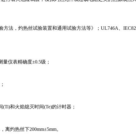
丝/热丝基本试验方法，灼热丝试验装置和通用试验方法等》；UL746A、IEC829
温度测量仪表精确度±0.5级；
m；
Ti)和火焰熄灭时间(Te)的计时器；
纸，离灼热丝下200mm±5mm。