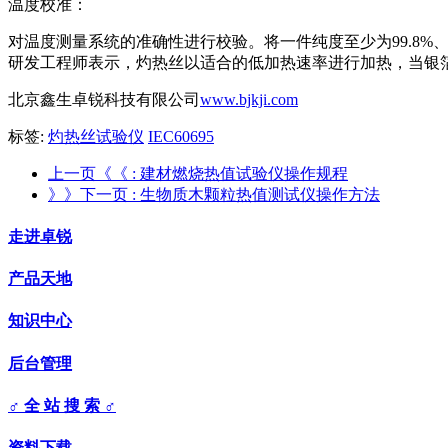
温度校准：
对温度测量系统的准确性进行校验。将一件纯度至少为99.8%
研发工程师表示，灼热丝以适合的低加热速率进行加热，当银箔开
北京鑫生卓锐科技有限公司
www.bjkji.com
标签:
灼热丝试验仪
IEC60695
上一页《《
: 建材燃烧热值试验仪操作规程
》》下一页
: 生物质木颗粒热值测试仪操作方法
走进卓锐
产品天地
知识中心
后台管理
♂ 全 站 搜 索 ♂
资料下载