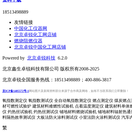
18513498889
友情链接
中国化工仪器网
北京卓锐化工网店铺
燃烧阻燃仪器
北京卓锐中国化工网店铺
Powered by
北京卓锐科技
6.2.0
北京鑫生卓锐科技有限公司 版权所有2008-2025
北京卓锐全国服务热线：18513498889；400-886-3817
京ICP备1405572号-1
网站图片及新闻资料部分来源于合作商及网络，如有不当联系我们立即删除！
氧指数测定仪 氧指数测试仪 全自动氧指数测定仪 燃点测定仪 煤炭燃点
材可燃性试验炉 建筑材料难燃性试验机 点着温度测定仪 建筑材料单体
仪 灼热丝试验机 灼热丝测试仪 铺地材料燃烧试验机 铺地材料辐射热
料隔热效率测试仪 大板法防火涂料测试仪 小室法防火涂料测试仪 汽车
繁