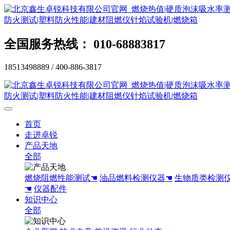
全国服务热线： 010-68883817
18513498889 / 400-886-3817
首页
走进卓锐
产品天地
全部
燃烧阻燃性能测试☚
油品燃料检测仪器☚
生物质类检测
☚
仪器配件
知识中心
全部