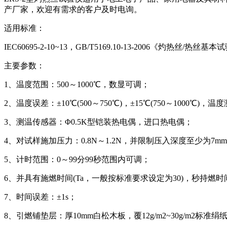
产厂家，欢迎有需求的客户及时电询。
适用标准：
IEC60695-2-10~13，GB/T5169.10-13-2006《灼热
主要参数：
1、温度范围：500～1000℃，数显可调；
2、温度误差：±10℃(500～750℃)，±15℃(750～1000℃)，
3、测温传感器：Φ0.5K型铠装热电偶，进口热电偶；
4、对试样施加压力：0.8N～1.2N，并限制压入深度至少为7m
5、计时范围：0～99分99秒范围内可调；
6、并具有施燃时间(Ta，一般按标准要求设定为30)，秒持燃时间(
7、时间误差：±1s；
8、引燃铺垫层：厚10mm白松木板，覆12g/m2~30g/m2标准绢