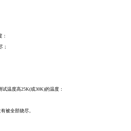
度：
尽；
度高25K(或30K)的温度：
没有被全部烧尽。