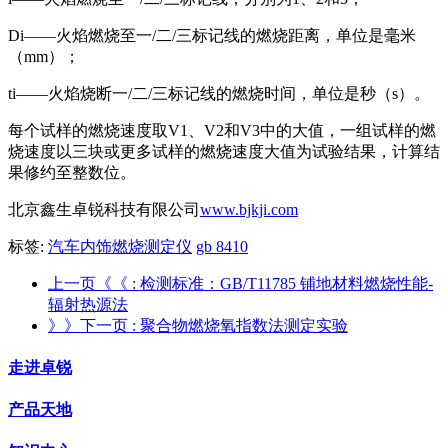
Di——火焰燃烧至一/二/三标记线的燃烧距离，单位是毫米
（mm）；
ti——火焰烧断一/二/三标记线的燃烧时间，单位是秒（s）。
每个试样的燃烧速度取V1、V2和V3中的大值，一组试样的燃
烧速度以三块或更多试样的燃烧速度大值为试验结果，计算结
果修约至整数位。
北京鑫生卓锐科技有限公司
www.bjkji.com
标签:
汽车内饰燃烧测定仪
gb 8410
上一页《《
: 检测标准：GB/T11785 铺地材料燃烧性能-
辐射热源法
》》下一页
: 聚合物燃烧氧指数法测定实验
走进卓锐
产品天地