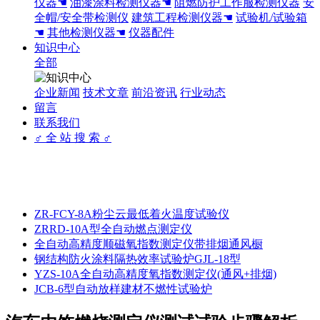
仪器☚
油漆涂料检测仪器☚
阻燃防护工作服检测仪器
安
全帽/安全带检测仪
建筑工程检测仪器☚
试验机/试验箱
☚
其他检测仪器☚
仪器配件
知识中心
全部
企业新闻
技术文章
前沿资讯
行业动态
留言
联系我们
♂ 全 站 搜 索 ♂
ZR-FCY-8A粉尘云最低着火温度试验仪
ZRRD-10A型全自动燃点测定仪
全自动高精度顺磁氧指数测定仪带排烟通风橱
钢结构防火涂料隔热效率试验炉GJL-18型
YZS-10A全自动高精度氧指数测定仪(通风+排烟)
JCB-6型自动放样建材不燃性试验炉