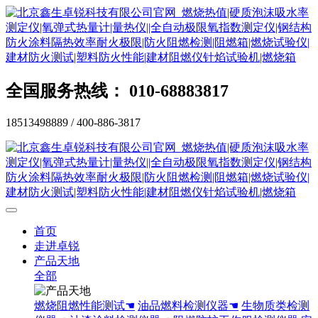
全国服务热线： 010-68883817
18513498889 / 400-886-3817
首页
走进卓锐
产品天地
全部
燃烧阻燃性能测试☚
油品燃料检测仪器☚
生物质类检测