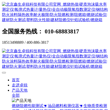
全国服务热线： 010-68883817
18513498889 / 400-886-3817
首页
走进卓锐
产品天地
全部
燃烧阻燃性能测试☚
油品燃料检测仪器☚
生物质类检测