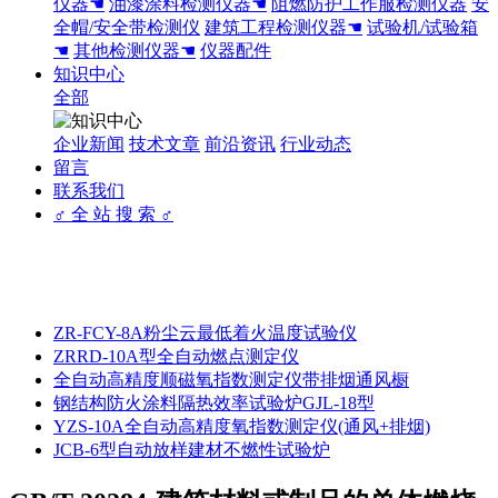
仪器☚
油漆涂料检测仪器☚
阻燃防护工作服检测仪器
安
全帽/安全带检测仪
建筑工程检测仪器☚
试验机/试验箱
☚
其他检测仪器☚
仪器配件
知识中心
全部
企业新闻
技术文章
前沿资讯
行业动态
留言
联系我们
♂ 全 站 搜 索 ♂
ZR-FCY-8A粉尘云最低着火温度试验仪
ZRRD-10A型全自动燃点测定仪
全自动高精度顺磁氧指数测定仪带排烟通风橱
钢结构防火涂料隔热效率试验炉GJL-18型
YZS-10A全自动高精度氧指数测定仪(通风+排烟)
JCB-6型自动放样建材不燃性试验炉