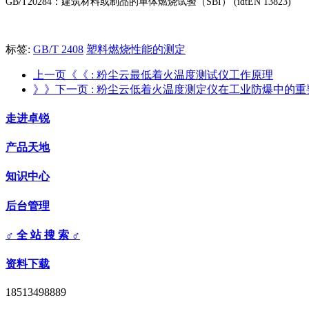
GB/T20284：建筑材料或制品的单体燃烧试验（SBI） (idtEN 13823)
标签:
GB/T 2408
塑料燃烧性能的测定
上一页《《
: 粉尘云最低着火温度测试仪工作原理
》》下一页
: 粉尘云低着火温度测定仪在工业防爆中的重
走进卓锐
产品天地
知识中心
后台管理
♂ 全 站 搜 索 ♂
资料下载
18513498889