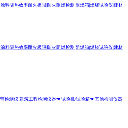
全带检测仪
建筑工程检测仪器☚
试验机/试验箱☚
其他检测仪器