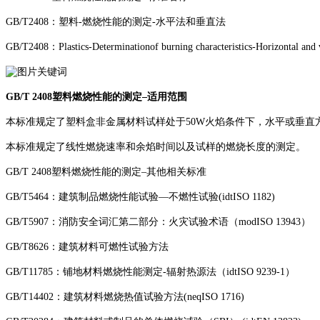
GB/T2408：塑料-燃烧性能的测定-水平法和垂直法
GB/T2408：Plastics-Determinationof burning characteristics-Horizontal and ve
GB/T 2408塑料燃烧性能的测定–适用范围
本标准规定了塑料盒非金属材料试样处于50W火焰条件下，水平或垂直
本标准规定了线性燃烧速率和余焰时间以及试样的燃烧长度的测定。
GB/T 2408塑料燃烧性能的测定–其他相关标准
GB/T5464：建筑制品燃烧性能试验—不燃性试验(idtISO 1182)
GB/T5907：消防安全词汇第二部分：火灾试验术语（modISO 13943）
GB/T8626：建筑材料可燃性试验方法
GB/T11785：铺地材料燃烧性能测定-辐射热源法（idtISO 9239-1）
GB/T14402：建筑材料燃烧热值试验方法(neqISO 1716)