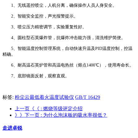
1、无线遥控喷尘，人机分离，确保操作人员人身安全。
2、智能安全监控，声光报警提示。
3、喷尘压力精密调节，实验重复性好。
4、圆柱型石英爆炸管，抗爆炸冲击能力强，清洗维护简便。
5、智能温度控制管理系统，自动快速升温及PID温度控制，控温
精确。
6、耐高温石英炉管和高温电热丝（熔点1400℃），使用寿命长。
7、底部镜面反射，观察直观。
标签:
粉尘云最低着火温度试验仪
GB/T 16429
上一页《《
: 燃烧等级评定介绍
》》下一页
: 为什么泡沫板的吸水率很低？
走进卓锐