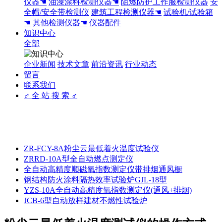
仪器☚
油漆涂料检测仪器☚
阻燃防护工作服检测仪器
安
全帽/安全带检测仪
建筑工程检测仪器☚
试验机/试验箱
☚
其他检测仪器☚
仪器配件
知识中心
全部
企业新闻
技术文章
前沿资讯
行业动态
留言
联系我们
♂ 全 站 搜 索 ♂
ZR-FCY-8A粉尘云最低着火温度试验仪
ZRRD-10A型全自动燃点测定仪
全自动高精度顺磁氧指数测定仪带排烟通风橱
钢结构防火涂料隔热效率试验炉GJL-18型
YZS-10A全自动高精度氧指数测定仪(通风+排烟)
JCB-6型自动放样建材不燃性试验炉