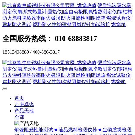
全国服务热线： 010-68883817
18513498889 / 400-886-3817
首页
走进卓锐
产品天地
全部
燃烧阻燃性能测试☚
油品燃料检测仪器☚
生物质类检测