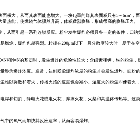
面积大，从而其表面能也增大。一块1g重的煤其表面积只有5～6c㎡，而
大量热能，使燃烧气体骤然升高，体积猛烈膨胀，形成很高的膨胀压力。
尘，从而引起一系列连锁反应。粉尘发生爆炸必须具备一定的条件，归纳
燃烧，爆炸也越强烈。粒径在200μm以下，且分散度较大时，易于在空
N，C=N和N=N的基团时，发生爆炸的危险性较大；含卤素和钾，钠的粉尘
为爆炸浓度。通常，达到粉尘爆炸浓度的粉尘才会发生爆炸。面粉的爆炸浓度约
粉尘难以弥散和着火，传播火焰的速度也会减小。湿度大的粉尘即使着火
电焊和切割，静电火花或电火花，摩擦火花，火柴和高温体传热等。这类火源
空气中的氧气而加快其反应速率，从而容易爆炸。