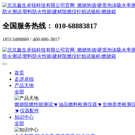
全国服务热线： 010-68883817
18513498889 / 400-886-3817
首页
走进卓锐
产品天地
全部
燃烧阻燃性能测试☚
油品燃料检测仪器☚
生物质类检测
☚
仪器配件
知识中心
全部