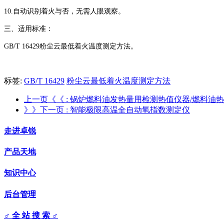
10.自动识别着火与否，无需人眼观察。
三、适用标准：
GB/T 16429粉尘云最低着火温度测定方法。
标签:
GB/T 16429
粉尘云最低着火温度测定方法
上一页《《
: 锅炉燃料油发热量用检测热值仪器/燃料油
》》下一页
: 智能极限高温全自动氧指数测定仪
走进卓锐
产品天地
知识中心
后台管理
♂ 全 站 搜 索 ♂