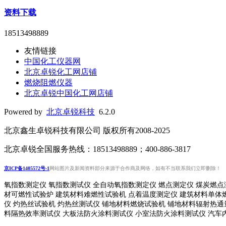
资料下载
18513498889
友情链接
中国化工仪器网
北京卓锐化工网店铺
燃烧阻燃仪器
北京卓锐中国化工网店铺
Powered by
北京卓锐科技
6.2.0
北京鑫生卓锐科技有限公司 版权所有2008-2025
北京卓锐全国服务热线：18513498889；400-886-3817
京ICP备1405572号-1
网站图片及新闻资料部分来源于合作商及网络，如有不当联系我们立即删除！
氧指数测定仪 氧指数测试仪 全自动氧指数测定仪 燃点测定仪 煤炭燃点
材可燃性试验炉 建筑材料难燃性试验机 点着温度测定仪 建筑材料单体
仪 灼热丝试验机 灼热丝测试仪 铺地材料燃烧试验机 铺地材料辐射热
料隔热效率测试仪 大板法防火涂料测试仪 小室法防火涂料测试仪 汽车