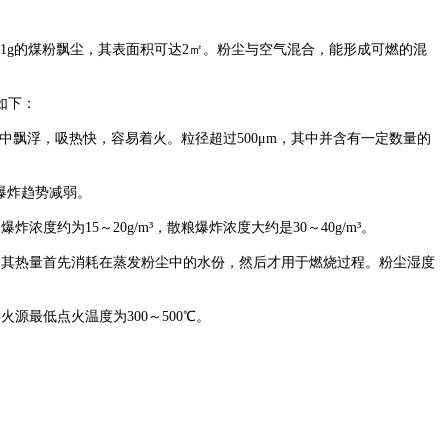
1g的煤粉飘尘，其表面积可达2㎡。粉尘与空气混合，能形成可燃的混
如下：
中飘浮，吸热快，容易着火。粒径超过500μm，其中并含有一定数量的
，爆炸趋势减弱。
为15～20g/m³，散粮爆炸浓度大约是30～40g/m³。
，其热量首先消耗在蒸发粉尘中的水份，然后才用于燃烧过程。粉尘湿度
最低点火温度为300～500℃。