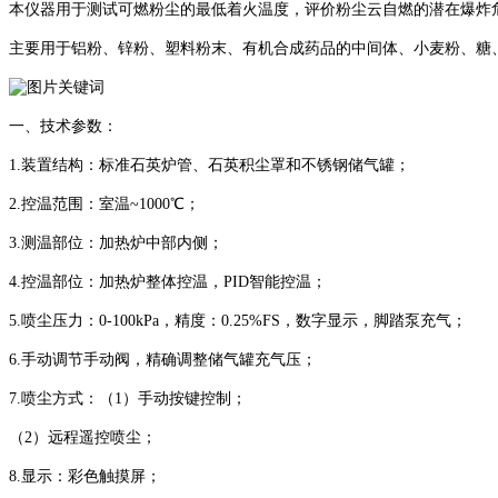
本仪器用于测试可燃粉尘的最低着火温度，评价粉尘云自燃的潜在爆炸
主要用于铝粉、锌粉、塑料粉末、有机合成药品的中间体、小麦粉、糖
一、技术参数：
1.装置结构：标准石英炉管、石英积尘罩和不锈钢储气罐；
2.控温范围：室温~1000℃；
3.测温部位：加热炉中部内侧；
4.控温部位：加热炉整体控温，PID智能控温；
5.喷尘压力：0-100kPa，精度：0.25%FS，数字显示，脚踏泵充气；
6.手动调节手动阀，精确调整储气罐充气压；
7.喷尘方式：（1）手动按键控制；
（2）远程遥控喷尘；
8.显示：彩色触摸屏；