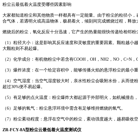
粉尘云最低着火温度受哪些因素影响
大家都知道粉尘和其他物质一样都具有一定能量。由于粉尘的粒径小，表
合气体，若遇明火或高温物体，极易着火，倾刻间完成燃烧过程，释放
燃烧后的粉尘，氧化反应十分迅速，它产生的热量能很快传递给相邻粉
（1）粒径大小：这是影响其反应速度和灵敏度的重要因素。颗粒越小越易
大颗粒则不易起爆。
（2）化学成分：有机物粉尘中若含有COOH，OH，NH2，NO，C=
（3）爆炸浓度：在一个给定容积中，能够传播火焰的悬浮粉尘的最小重量称
（4）空气湿度：当空气湿度较大时，亲水性粉尘会吸附水份，从而使
超过30%便不易起爆。
（5）有足够的点火温度：粉尘爆炸大都起源于外部明火，如机械撞击，
（6）足够的氧气：粉尘悬浮环境中需含有足够维持燃烧的氧气。
（7）粉尘紊动程度：悬浮在空气中的粉尘，紊动强度越大，越易吸收
ZR-FCY-8A型粉尘云最低着火温度测试仪