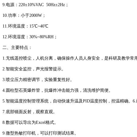
9.电源：220±10%VAC 50Hz±2Hz；
10.功率：小于2000W；
11.环境温度：15℃~40℃
12.环境湿度：30%~80%RH；
二、主要特点：
1.无线遥控喷尘，人机分离，确保操作人员人身安全，是科研及教学常
2.智能安全监控，声光报警提示。
3.喷尘压力精密调节，实验重复性好。
4.圆柱型石英爆炸管，抗爆炸冲击能力强，清洗维护简便。
5.智能温度控制管理系统，自动快速升温及PID温度控制，控温精确。6.
7.底部镜面反射，观察直观。
8.数据可以导出为Excel格式。
9.微型热敏打印机，可以打印测试结果。