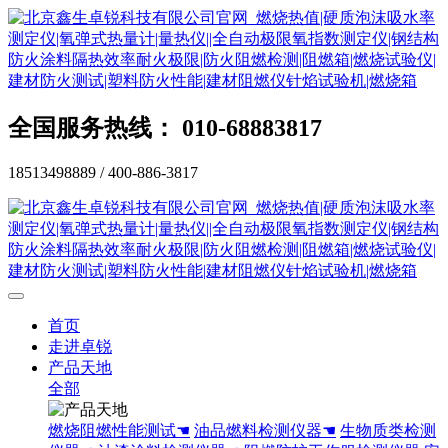
全国服务热线： 010-68883817
18513498889 / 400-886-3817
首页
走进卓锐
产品天地
全部
燃烧阻燃性能测试☚
油品燃料检测仪器☚
生物质类检测