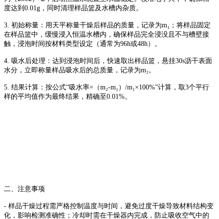
度达到0.01g，同时清理样品篮及水槽内杂质。
3. 初始称量：用天平称量干燥后样品的质量，记录为m₁；将样品固定
在样品篮中，缓慢浸入恒温水槽内，确保样品完全浸没且不与槽壁接
触，浸泡时间按材料类型设定（通常为96h或48h）。
4. 吸水后处理：达到浸泡时间后，快速取出样品篮，悬挂30s沥干表面
水分，立即称量样品吸水后的总质量，记录为m₂。
5. 结果计算：按公式“吸水率=（m₂-m₁）/m₁×100%”计算，取3个平行
样的平均值作为最终结果，精确至0.01%。
二、注意事项
- 样品干燥过程需严格控制温度与时间，避免过度干燥导致材料结构变
化，影响检测准确性；冷却时需在干燥器内完成，防止吸收空气中的