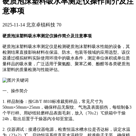
硬质泡沫塑料吸水率测定仪操作简介及注
意事项
2025-11-14
北京卓锐科技
70
硬质泡沫塑料吸水率测定仪操作简介及注意事项
硬质泡沫塑料吸水率测定仪是检测硬质泡沫塑料吸水性能的设备，其
检测结果直接影响材料在保温、防水、包装等领域的应用选型。该仪
器通过模拟材料实际使用环境中的吸水条件，测定单位体积或单位质
量样品的吸水量，广泛适用于聚氨酯、聚苯乙烯、酚醛等各类硬质泡
沫塑料的质量检测与性能评估。
一、操作简介
1. 样品制备：按GB/T 8810标准裁剪样品，常见尺寸为
50mm×50mm×25mm，确保样品无裂纹、气泡及表面损伤，每组制备3
个平行样。用砂纸轻磨样品表面毛刺，放入（70±2）℃烘箱中干燥
24h，取出后置于干燥器内冷却至室温。
2. 仪器调试：接通仪器电源，检查恒温水槽水位是否达标，设定水温
为（23±2）℃，启动恒温系统直至水温稳定。校准电子天平，确保精