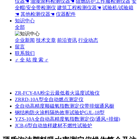
仪器☚
油漆涂料检测仪器☚
阻燃防护工作服检测仪器
安
全帽/安全带检测仪
建筑工程检测仪器☚
试验机/试验箱
☚
其他检测仪器☚
仪器配件
知识中心
全部
企业新闻
技术文章
前沿资讯
行业动态
留言
联系我们
♂ 全 站 搜 索 ♂
ZR-FCY-8A粉尘云最低着火温度试验仪
ZRRD-10A型全自动燃点测定仪
全自动高精度顺磁氧指数测定仪带排烟通风橱
钢结构防火涂料隔热效率试验炉GJL-18型
YZS-10A全自动高精度氧指数测定仪(通风+排烟)
JCB-6型自动放样建材不燃性试验炉