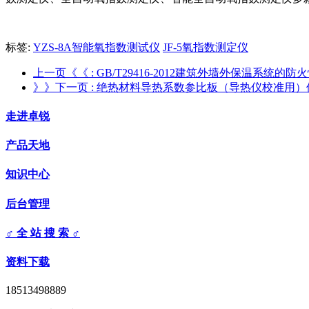
标签:
YZS-8A智能氧指数测试仪
JF-5氧指数测定仪
上一页《《
: GB/T29416-2012建筑外墙外保温系统的
》》下一页
: 绝热材料导热系数参比板（导热仪校准用）
走进卓锐
产品天地
知识中心
后台管理
♂ 全 站 搜 索 ♂
资料下载
18513498889