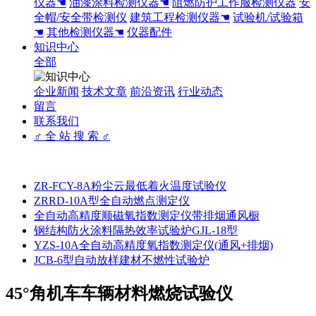
仪器☚
油漆涂料检测仪器☚
阻燃防护工作服检测仪器
安
全帽/安全带检测仪
建筑工程检测仪器☚
试验机/试验箱
☚
其他检测仪器☚
仪器配件
知识中心
全部
企业新闻
技术文章
前沿资讯
行业动态
留言
联系我们
♂ 全 站 搜 索 ♂
ZR-FCY-8A粉尘云最低着火温度试验仪
ZRRD-10A型全自动燃点测定仪
全自动高精度顺磁氧指数测定仪带排烟通风橱
钢结构防火涂料隔热效率试验炉GJL-18型
YZS-10A全自动高精度氧指数测定仪(通风+排烟)
JCB-6型自动放样建材不燃性试验炉
45°角机车车辆材料燃烧试验仪