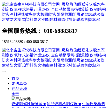
全国服务热线： 010-68883817
18513498889 / 400-886-3817
首页
走进卓锐
产品天地
全部
燃烧阻燃性能测试☚
油品燃料检测仪器☚
生物质类检测