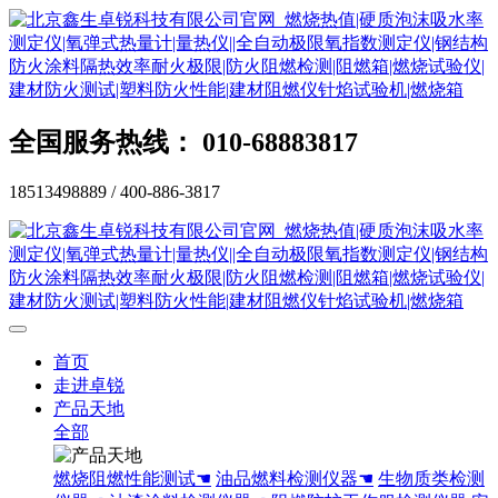
全国服务热线： 010-68883817
18513498889 / 400-886-3817
首页
走进卓锐
产品天地
全部
燃烧阻燃性能测试☚
油品燃料检测仪器☚
生物质类检测