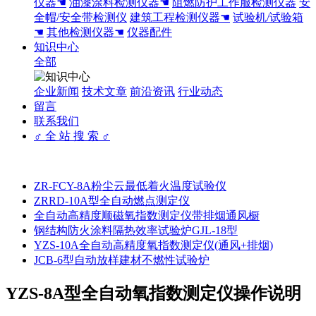
仪器☚
油漆涂料检测仪器☚
阻燃防护工作服检测仪器
安
全帽/安全带检测仪
建筑工程检测仪器☚
试验机/试验箱
☚
其他检测仪器☚
仪器配件
知识中心
全部
企业新闻
技术文章
前沿资讯
行业动态
留言
联系我们
♂ 全 站 搜 索 ♂
ZR-FCY-8A粉尘云最低着火温度试验仪
ZRRD-10A型全自动燃点测定仪
全自动高精度顺磁氧指数测定仪带排烟通风橱
钢结构防火涂料隔热效率试验炉GJL-18型
YZS-10A全自动高精度氧指数测定仪(通风+排烟)
JCB-6型自动放样建材不燃性试验炉
YZS-8A型全自动氧指数测定仪操作说明