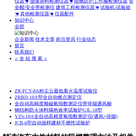
仪器☚
油漆涂料检测仪器☚
阻燃防护工作服检测仪器
安
全帽/安全带检测仪
建筑工程检测仪器☚
试验机/试验箱
☚
其他检测仪器☚
仪器配件
知识中心
全部
企业新闻
技术文章
前沿资讯
行业动态
留言
联系我们
♂ 全 站 搜 索 ♂
ZR-FCY-8A粉尘云最低着火温度试验仪
ZRRD-10A型全自动燃点测定仪
全自动高精度顺磁氧指数测定仪带排烟通风橱
钢结构防火涂料隔热效率试验炉GJL-18型
YZS-10A全自动高精度氧指数测定仪(通风+排烟)
JCB-6型自动放样建材不燃性试验炉