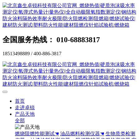
全国服务热线： 010-68883817
18513498889 / 400-886-3817
首页
走进卓锐
产品天地
全部
燃烧阻燃性能测试☚
油品燃料检测仪器☚
生物质类检测