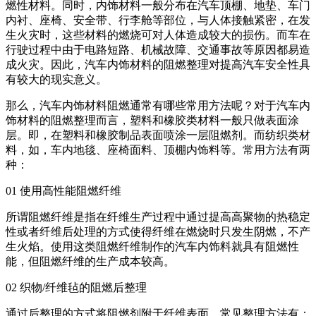
燃性材料。同时，内饰材料一般分布在汽车顶棚、地垫、车门
内衬、座椅、安全带、行李舱等部位，与人体接触紧密，在发
生火灾时，这些材料的燃烧可对人体造成较大的损伤。而车在
行驶过程中由于电路短路、机械故障、交通事故等原因都易造
成火灾。因此，汽车内饰材料的阻燃整理对提高汽车安全性具
有较大的现实意义。
那么，汽车内饰材料阻燃通常有哪些常用方法呢？对于汽车内
饰材料的阻燃整理而言，塑料和橡胶类材料一般只做表面涂
层。即，在塑料和橡胶制品表面喷涂一层阻燃剂。而纺织类材
料，如，车内地毯、座椅面料、顶棚内饰料等。常用方法有两
种：
01 使用高性能阻燃纤维
所谓阻燃纤维是指在纤维生产过程中通过提高高聚物的热稳定
性或者纤维后处理的方式使得纤维在燃烧时只发生阴燃，不产
生火焰。使用这类阻燃纤维制作的汽车内饰料就具有阻燃性
能，但阻燃纤维的生产成本较高。
02 织物/纤维毡的阻燃后整理
通过后整理的方式将阻燃剂附于纤维表面。常见整理方法有：