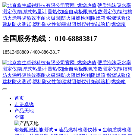
全国服务热线： 010-68883817
18513498889 / 400-886-3817
首页
走进卓锐
产品天地
全部
燃烧阻燃性能测试☚
油品燃料检测仪器☚
生物质类检测