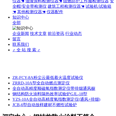
仪器☚
油漆涂料检测仪器☚
阻燃防护工作服检测仪器
安
全帽/安全带检测仪
建筑工程检测仪器☚
试验机/试验箱
☚
其他检测仪器☚
仪器配件
知识中心
全部
企业新闻
技术文章
前沿资讯
行业动态
留言
联系我们
♂ 全 站 搜 索 ♂
ZR-FCY-8A粉尘云最低着火温度试验仪
ZRRD-10A型全自动燃点测定仪
全自动高精度顺磁氧指数测定仪带排烟通风橱
钢结构防火涂料隔热效率试验炉GJL-18型
YZS-10A全自动高精度氧指数测定仪(通风+排烟)
JCB-6型自动放样建材不燃性试验炉