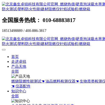
全国服务热线： 010-68883817
18513498889 / 400-886-3817
首页
走进卓锐
产品天地
全部
燃烧阻燃性能测试☚
油品燃料检测仪器☚
生物质类检测
☚
仪器配件
知识中心
全部