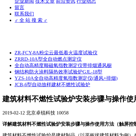
企业新闻
技术文章
前沿资讯
行业动态
留言
联系我们
♂ 全 站 搜 索 ♂
ZR-FCY-8A粉尘云最低着火温度试验仪
ZRRD-10A型全自动燃点测定仪
全自动高精度顺磁氧指数测定仪带排烟通风橱
钢结构防火涂料隔热效率试验炉GJL-18型
YZS-10A全自动高精度氧指数测定仪(通风+排烟)
JCB-6型自动放样建材不燃性试验炉
建筑材料不燃性试验炉安装步骤与操作使
2019-02-12
北京卓锐科技
10058
详解建筑材料不燃性试验炉安装步骤与操作使用方法（触屏控
建筑材料不燃性试验炉是建材制品（以平板状建筑材料为例）A