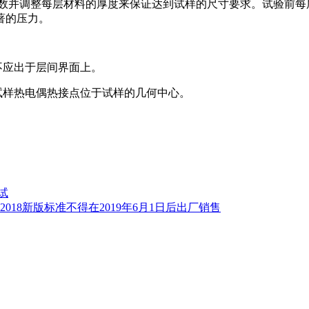
数并调整每层材料的厚度来保证达到试样的尺寸要求。试验前每层
著的压力。
不应出于层间界面上。
试样热电偶热接点位于试样的几何中心。
试
-2018新版标准不得在2019年6月1日后出厂销售