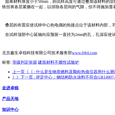
如果材料厚度小于50mm，则试样高度可通过叠加该材料的层
铁丝将各层紧捆在一起，以排除各层间的气隙，但不得施加显
叠层的布置应使试样中心热电偶的热接点位于该材料内部，
在试样顶部中心延轴向应预留一直径为2mm的孔，孔深应使
北京鑫生卓锐科技有限公司技术服务部
www.bjkji.com
标签:
等级判定依据
建筑材料不燃性试验炉
上一页《《
: 什么是生物质燃料及颗粒热值仪器用什么测
》》下一页
: 评定中心：钢结构防火涂料不符合GB14907
走进卓锐
产品天地
知识中心