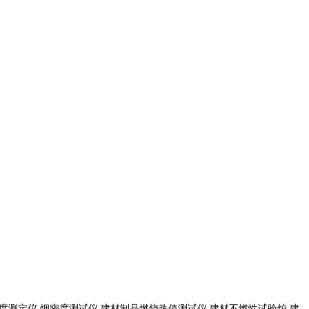
度测定仪 烟密度测试仪 建材制品燃烧热值测试仪 建材不燃性试验炉 建