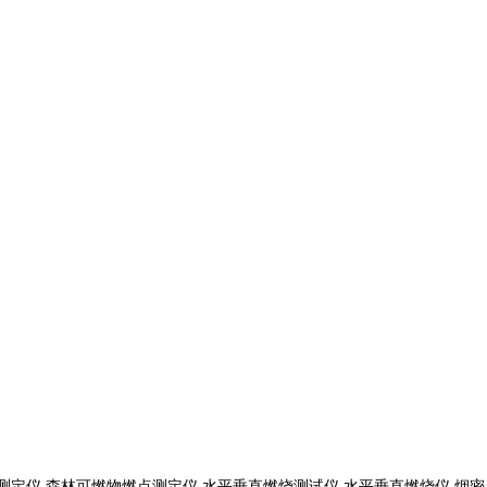
测定仪 森林可燃物燃点测定仪 水平垂直燃烧测试仪 水平垂直燃烧仪 烟密