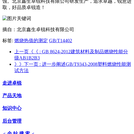
蚀。北京鑫生卓锐科技有限公司研发生产，追求卓越，锐意进
取，好品质卓锐造！
摘自：北京鑫生卓锐科技有限公司
标签:
燃烧热值的测定
GB/T14402
上一页《《
: GB 8624-2012建筑材料及制品燃烧性能分
级AB1B2B3
》》下一页
: 进一步阐述GB/T9343-2008塑料燃烧性能测
试方法
走进卓锐
产品天地
知识中心
后台管理
♂ 全 站 搜 索 ♂