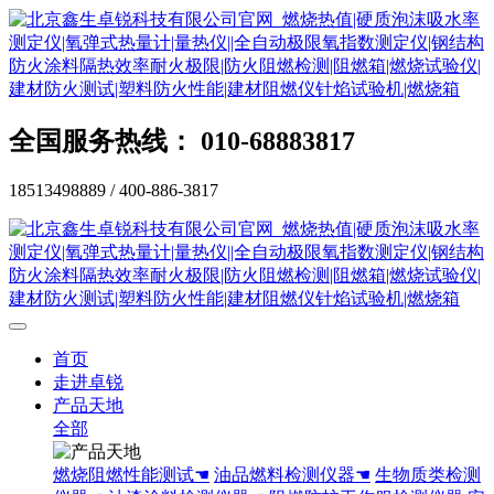
全国服务热线： 010-68883817
18513498889 / 400-886-3817
首页
走进卓锐
产品天地
全部
燃烧阻燃性能测试☚
油品燃料检测仪器☚
生物质类检测