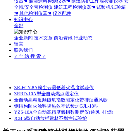
仪器☚
油漆涂料检测仪器☚
阻燃防护工作服检测仪器
安
全帽/安全带检测仪
建筑工程检测仪器☚
试验机/试验箱
☚
其他检测仪器☚
仪器配件
知识中心
全部
企业新闻
技术文章
前沿资讯
行业动态
留言
联系我们
♂ 全 站 搜 索 ♂
ZR-FCY-8A粉尘云最低着火温度试验仪
ZRRD-10A型全自动燃点测定仪
全自动高精度顺磁氧指数测定仪带排烟通风橱
钢结构防火涂料隔热效率试验炉GJL-18型
YZS-10A全自动高精度氧指数测定仪(通风+排烟)
JCB-6型自动放样建材不燃性试验炉