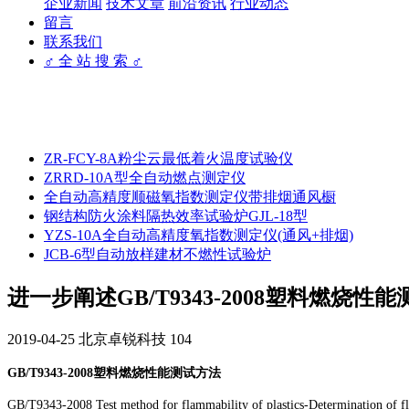
企业新闻
技术文章
前沿资讯
行业动态
留言
联系我们
♂ 全 站 搜 索 ♂
ZR-FCY-8A粉尘云最低着火温度试验仪
ZRRD-10A型全自动燃点测定仪
全自动高精度顺磁氧指数测定仪带排烟通风橱
钢结构防火涂料隔热效率试验炉GJL-18型
YZS-10A全自动高精度氧指数测定仪(通风+排烟)
JCB-6型自动放样建材不燃性试验炉
进一步阐述GB/T9343-2008塑料燃烧性
2019-04-25
北京卓锐科技
104
GB/T9343-2008塑料燃烧性能测试方法
GB/T9343-2008 Test method for flammability of plastics-Determination of fla