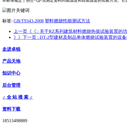
本标准规定了热空气炉法测定塑料闪燃温度和自燃温度的试验方法。它是评价塑料着火性能的方法之一。标
标签:
GB/T9343-2008
塑料燃烧性能测试方法
上一页《《
: 关于RZ系列建筑材料燃烧热值试验装置的
》》下一页
: DT-2型建材及制品单体燃烧试验装置的设
走进卓锐
产品天地
知识中心
后台管理
♂ 全 站 搜 索 ♂
资料下载
18513498889