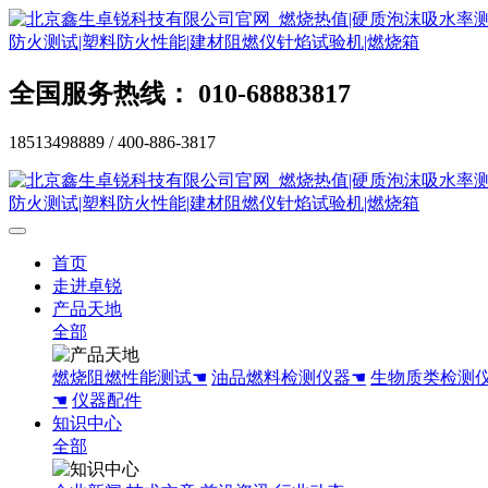
全国服务热线： 010-68883817
18513498889 / 400-886-3817
首页
走进卓锐
产品天地
全部
燃烧阻燃性能测试☚
油品燃料检测仪器☚
生物质类检测
☚
仪器配件
知识中心
全部