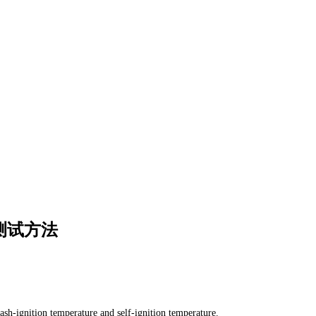
能测试方法
sh-ignition temperature and self-ignition temperature.