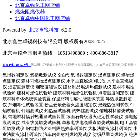
北京卓锐化工网店铺
燃烧阻燃仪器
北京卓锐中国化工网店铺
Powered by
北京卓锐科技
6.2.0
北京鑫生卓锐科技有限公司 版权所有2008-2025
北京卓锐全国服务热线：18513498889；400-886-3817
京ICP备1405572号-1
网站图片及新闻资料部分来源于合作商及网络，如有不当联系我们立即删除！
氧指数测定仪 氧指数测试仪 全自动氧指数测定仪 燃点测定仪 煤炭燃
点测定仪 森林可燃物燃点测定仪 水平垂直燃烧测试仪 水平垂直燃烧
仪 烟密度测定仪 烟密度测试仪 建材制品燃烧热值测试仪 建材不燃性
试验炉 建材可燃性试验炉 建筑材料难燃性试验机 点着温度测定仪 建
筑材料单体燃烧试验装置 保温材料阴燃性能测试装置 导热系数测定
仪 产烟毒性试验装置 粉尘云最低着火温度测定仪 燃烧热值测试仪 针
焰试验机 针焰测试仪 灼热丝试验机 灼热丝测试仪 铺地材料燃烧试验
机 铺地材料辐射热通量试验装置
纸面石膏板遇火稳定性试验仪
漏电起
痕测试仪
成束线缆燃烧试验机
单根电线电缆垂直燃烧试验机
电工套管
阻燃测试仪
钢结构防火涂料隔热效率测试仪 大板法防火涂料测试仪 小
室法防火涂料测试仪 汽车内饰材料燃烧测试仪 纺织品垂直燃烧仪 绝热