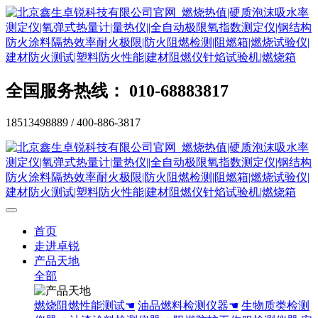
全国服务热线： 010-68883817
18513498889 / 400-886-3817
首页
走进卓锐
产品天地
全部
燃烧阻燃性能测试☚
油品燃料检测仪器☚
生物质类检测