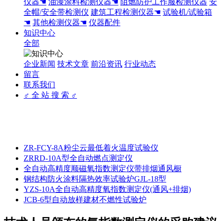
仪器☚
油漆涂料检测仪器☚
阻燃防护工作服检测仪器
安
全帽/安全带检测仪
建筑工程检测仪器☚
试验机/试验箱
☚
其他检测仪器☚
仪器配件
知识中心
全部
企业新闻
技术文章
前沿资讯
行业动态
留言
联系我们
♂ 全 站 搜 索 ♂
ZR-FCY-8A粉尘云最低着火温度试验仪
ZRRD-10A型全自动燃点测定仪
全自动高精度顺磁氧指数测定仪带排烟通风橱
钢结构防火涂料隔热效率试验炉GJL-18型
YZS-10A全自动高精度氧指数测定仪(通风+排烟)
JCB-6型自动放样建材不燃性试验炉