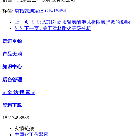
标签:
氧指数测定仪
GB/T5454
上一页《《
: ATH对硬质聚氨酯泡沫极限氧指数的影响
》》下一页
: 关于建材耐火等级分析
走进卓锐
产品天地
知识中心
后台管理
♂ 全 站 搜 索 ♂
资料下载
18513498889
友情链接
中国化工仪器网