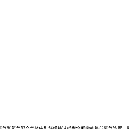
氧气和氮气混合气体中刚好维持试样燃烧所需的最低氧气浓度。