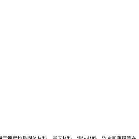
用于评定均质固体材料、层压材料、泡沫材料、软片和薄膜等在