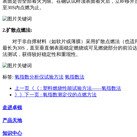
表面是否全部着火为限。在确认试样顶表面着火后，立即移开点
至30S内点燃为止。
2.扩散点燃法:
对于非自撑材料（如软片或薄膜）采用扩散点燃法（也适用自
最长为30S，直至垂直侧表面稳定燃烧或可见燃烧部分的前沿达
法测试，获得较好稳定性和重现性。
标签:
氧指数分析仪试验方法
氧指数法
上一页《《
: 塑料燃烧性能试验方法――氧指数法
》》下一页
: 氧指数测定仪的点燃方法
走进卓锐
产品天地
知识中心