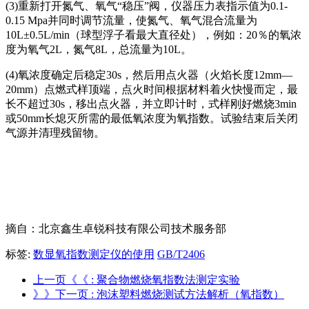
(3)重新打开氮气、氧气“稳压”阀，仪器压力表指示值为0.1-
0.15 Mpa并同时调节流量，使氮气、氧气混合流量为
10L±0.5L/min（球型浮子看最大直径处），例如：20％的氧浓
度为氧气2L，氮气8L，总流量为10L。
(4)氧浓度确定后稳定30s，然后用点火器（火焰长度12mm—
20mm）点燃式样顶端，点火时间根据材料着火快慢而定，最
长不超过30s，移出点火器，并立即计时，式样刚好燃烧3min
或50mm长熄灭所需的最低氧浓度为氧指数。试验结束后关闭
气源并清理残留物。
摘自：北京鑫生卓锐科技有限公司技术服务部
标签:
数显氧指数测定仪的使用
GB/T2406
上一页《《
: 聚合物燃烧氧指数法测定实验
》》下一页
: 泡沫塑料燃烧测试方法解析（氧指数）