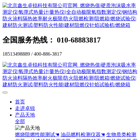
全国服务热线： 010-68883817
18513498889 / 400-886-3817
首页
走进卓锐
产品天地
全部
燃烧阻燃性能测试☚
油品燃料检测仪器☚
生物质类检测