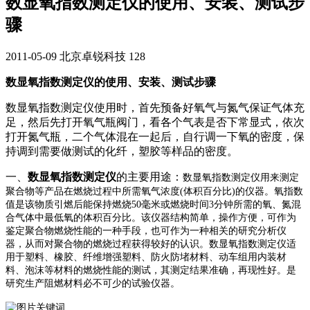
数显氧指数测定仪的使用、安装、测试步
骤
2011-05-09
北京卓锐科技
128
数显氧指数测定仪的使用、安装、测试步骤
数显氧指数测定仪使用时，首先预备好氧气与氮气保证气体充
足，然后先打开氧气瓶阀门，看各个气表是否下常显式，依次
打开氮气瓶，二个气体混在一起后，自行调一下氧的密度，保
持调到需要做测试的化纤，塑胶等样品的密度。
一、
数显氧指数测定仪
的主要用途：
数显氧指数测定仪用来测定
聚合物等产品在燃烧过程中所需氧气浓度(体积百分比)的仪器。氧指数
值是该物质引燃后能保持燃烧50毫米或燃烧时间3分钟所需的氧、氮混
合气体中最低氧的体积百分比。该仪器结构简单，操作方便，可作为
鉴定聚合物燃烧性能的一种手段，也可作为一种相关的研究分析仪
器，从而对聚合物的燃烧过程获得较好的认识。数显氧指数测定仪适
用于塑料、橡胶、纤维增强塑料、防火防堵材料、动车组用内装材
料、泡沫等材料的燃烧性能的测试，其测定结果准确，再现性好。是
研究生产阻燃材料必不可少的试验仪器。