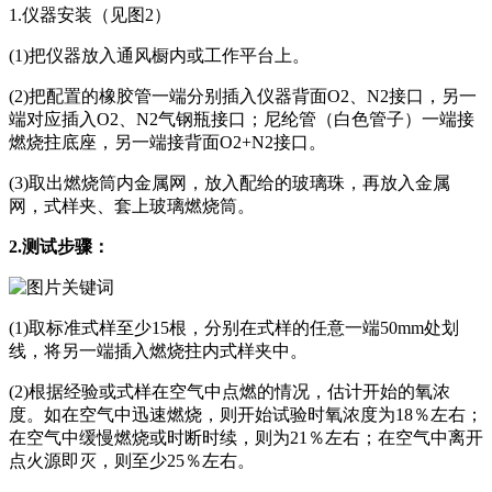
1.仪器安装（见图2）
(1)把仪器放入通风橱内或工作平台上。
(2)把配置的橡胶管一端分别插入仪器背面O2、N2接口，另一
端对应插入O2、N2气钢瓶接口；尼纶管（白色管子）一端接
燃烧拄底座，另一端接背面O2+N2接口。
(3)取出燃烧筒内金属网，放入配给的玻璃珠，再放入金属
网，式样夹、套上玻璃燃烧筒。
2.测试步骤：
(1)取标准式样至少15根，分别在式样的任意一端50mm处划
线，将另一端插入燃烧拄内式样夹中。
(2)根据经验或式样在空气中点燃的情况，估计开始的氧浓
度。如在空气中迅速燃烧，则开始试验时氧浓度为18％左右；
在空气中缓慢燃烧或时断时续，则为21％左右；在空气中离开
点火源即灭，则至少25％左右。