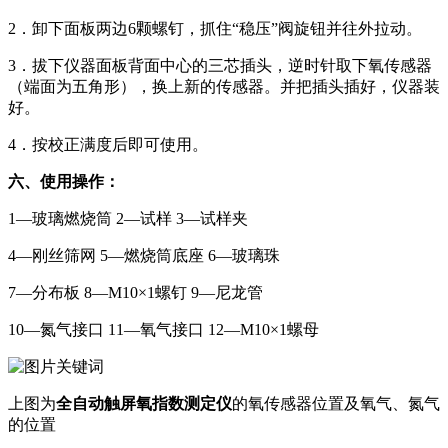
2．卸下面板两边6颗螺钉，抓住“稳压”阀旋钮并往外拉动。
3．拔下仪器面板背面中心的三芯插头，逆时针取下氧传感器
（端面为五角形），换上新的传感器。并把插头插好，仪器装
好。
4．按校正满度后即可使用。
六、使用操作：
1—玻璃燃烧筒 2—试样 3—试样夹
4—刚丝筛网 5—燃烧筒底座 6—玻璃珠
7—分布板 8—M10×1螺钉 9—尼龙管
10—氮气接口 11—氧气接口 12—M10×1螺母
上图为
全自动触屏氧指数测定仪
的氧传感器位置及氧气、氮气
的位置