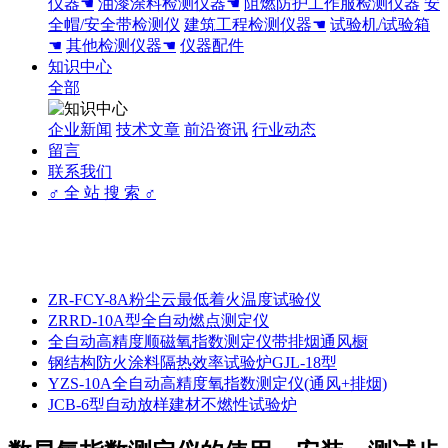
仪器☚
油漆涂料检测仪器☚
阻燃防护工作服检测仪器
安
全帽/安全带检测仪
建筑工程检测仪器☚
试验机/试验箱
☚
其他检测仪器☚
仪器配件
知识中心
全部
企业新闻
技术文章
前沿资讯
行业动态
留言
联系我们
♂ 全 站 搜 索 ♂
ZR-FCY-8A粉尘云最低着火温度试验仪
ZRRD-10A型全自动燃点测定仪
全自动高精度顺磁氧指数测定仪带排烟通风橱
钢结构防火涂料隔热效率试验炉GJL-18型
YZS-10A全自动高精度氧指数测定仪(通风+排烟)
JCB-6型自动放样建材不燃性试验炉