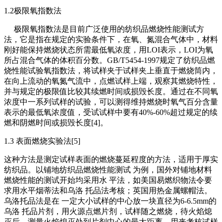
1.2极限氧指数法
极限氧指数法是目前广泛使用的纺织品燃烧性能测试方
法，它是指在规定的实验条件下，在氧、氮混合气体中，材料
刚好能保持燃烧状态所需最低氧浓度，用LOI表示，LOI为氧
所占混合气体的体积百分数。GB/T5454-1997规定了纺织品燃
烧性能试验氧指数法，将试样夹于试样夹上垂直于燃烧筒内，
在向上流动的氧氮气流中，点燃试样上端，观察其燃烧特性，
并与规定的极限值比较其续燃时间或损毁长度。通过在不同氧
浓度中一系列试样的试验，可以测得维持燃烧时氧气百分含量
表示的最低氧浓度值，受试试样中要有40%-60%超过规定的续
燃和阴燃时间或损毁长度[4]。
1.3 表面燃烧实验法[5]
这种方法是测定试样表面的燃烧蔓延程度的方法，适用于厚实
纺织品。以铺地纺织品燃烧性能测试 为例，国外对铺地材料
燃烧性能的测试开始均采用水 平法，如美国易燃织物法令要
求用水平烟蒂法和乌洛 托品法考核；英国用热金属螺帽法。
乌洛托品法是在 一定大小试样的中心放一块直径为6-6.5mm的
乌洛 托品片剂，用火源点燃片剂，试样随之燃烧，待火焰熄
灭后，测量火焰熄灭处到片剂中心的最大距离，用来考核试样