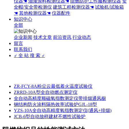
仪器☚
油漆涂料检测仪器☚
阻燃防护工作服检测仪器
安
全帽/安全带检测仪
建筑工程检测仪器☚
试验机/试验箱
☚
其他检测仪器☚
仪器配件
知识中心
全部
企业新闻
技术文章
前沿资讯
行业动态
留言
联系我们
♂ 全 站 搜 索 ♂
ZR-FCY-8A粉尘云最低着火温度试验仪
ZRRD-10A型全自动燃点测定仪
全自动高精度顺磁氧指数测定仪带排烟通风橱
钢结构防火涂料隔热效率试验炉GJL-18型
YZS-10A全自动高精度氧指数测定仪(通风+排烟)
JCB-6型自动放样建材不燃性试验炉