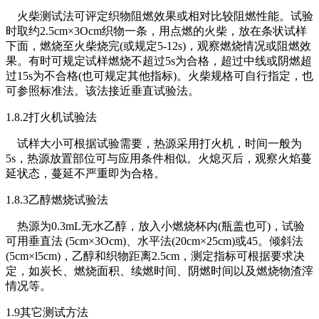
火柴测试法可评定织物阻燃效果或相对比较阻燃性能。试验
时取约2.5cm×3Ocm织物一条，用点燃的火柴，放在条状试样
下面，燃烧至火柴烧完(或规定5-12s)，观察燃烧情况或阻燃效
果。有时可规定试样燃烧不超过5s为合格，超过中线或阴燃超
过15s为不合格(也可规定其他指标)。火柴规格可自行指定，也
可参照标准法。该法接近垂直试验法。
1.8.2打火机试验法
试样大小可根据试验需要，热源采用打火机，时间一般为
5s，热源放置部位可与应用条件相似。火熄灭后，观察火焰蔓
延状态，蔓延不严重即为合格。
1.8.3乙醇燃烧试验法
热源为0.3mL无水乙醇，放入小燃烧杯内(瓶盖也可)，试验
可用垂直法 (5cm×3Ocm)、水平法(20cm×25cm)或45。倾斜法
(5cm×l5cm)，乙醇和织物距离2.5cm，测定指标可根据要求决
定，如炭长、燃烧面积、续燃时间、阴燃时间以及燃烧物渣滓
情况等。
1.9其它测试方法