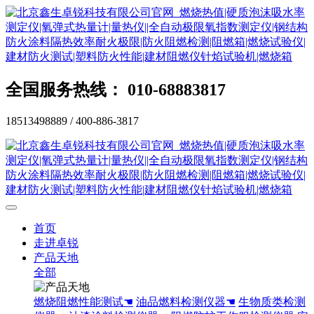
全国服务热线： 010-68883817
18513498889 / 400-886-3817
首页
走进卓锐
产品天地
全部
燃烧阻燃性能测试☚
油品燃料检测仪器☚
生物质类检测