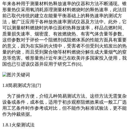
年来各种用于测量材料热释放速率的仪器和方法不断涌现。锥
形量热仪采用氧消耗原理测量材料燃烧时的释热速率，此法目
前己取代传统的建立在能量平衡基础上的释热速率的测试方
法，被广泛应用于各种放热速率测试仪器及方法中。此外，它
可以测量材料燃烧时的单位面积热释放速率，样品点燃时间、
质量损失速率、烟密度、有效燃烧热、有害气体含量等参数。
这些参数对于评价一个阻燃剂或阻燃体系的性能方面具有重要
的意义，因为在实际的火情中，受害者不但受到火焰发出的热
量的灼烧，而且受到聚合物等材料燃烧分解生成大量烟气的窒
息等危害。锥形量热计近年来已在欧美许多国家投入使用，我
国也已引进该仪器并应用于研究工作[6]。
1.8简易测试方法[7]
为了操作方便，介绍儿种简易测试方法。这些方法无需复杂
设备或条件，成本低，适用于初步观察阻燃效果或一般工厂选
用工艺条件时作参考或对比，但不能作为标准试验法，更不能
作为仲裁依据。
1.8.1火柴测试法