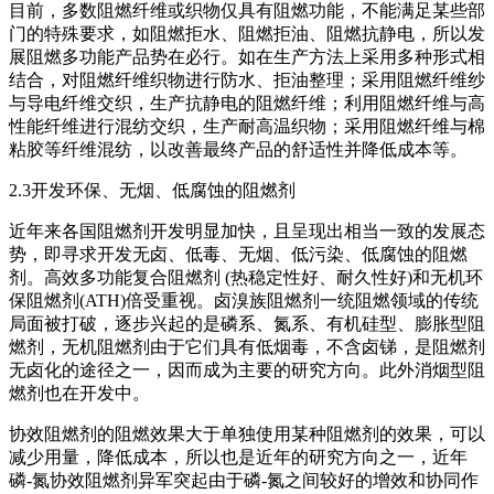
目前，多数阻燃纤维或织物仅具有阻燃功能，不能满足某些部
门的特殊要求，如阻燃拒水、阻燃拒油、阻燃抗静电，所以发
展阻燃多功能产品势在必行。如在生产方法上采用多种形式相
结合，对阻燃纤维织物进行防水、拒油整理；采用阻燃纤维纱
与导电纤维交织，生产抗静电的阻燃纤维；利用阻燃纤维与高
性能纤维进行混纺交织，生产耐高温织物；采用阻燃纤维与棉
粘胶等纤维混纺，以改善最终产品的舒适性并降低成本等。
2.3开发环保、无烟、低腐蚀的阻燃剂
近年来各国阻燃剂开发明显加快，且呈现出相当一致的发展态
势，即寻求开发无卤、低毒、无烟、低污染、低腐蚀的阻燃
剂。高效多功能复合阻燃剂 (热稳定性好、耐久性好)和无机环
保阻燃剂(ATH)倍受重视。卤溴族阻燃剂一统阻燃领域的传统
局面被打破，逐步兴起的是磷系、氮系、有机硅型、膨胀型阻
燃剂，无机阻燃剂由于它们具有低烟毒，不含卤锑，是阻燃剂
无卤化的途径之一，因而成为主要的研究方向。此外消烟型阻
燃剂也在开发中。
协效阻燃剂的阻燃效果大于单独使用某种阻燃剂的效果，可以
减少用量，降低成本，所以也是近年的研究方向之一，近年
磷-氮协效阻燃剂异军突起由于磷-氮之间较好的增效和协同作