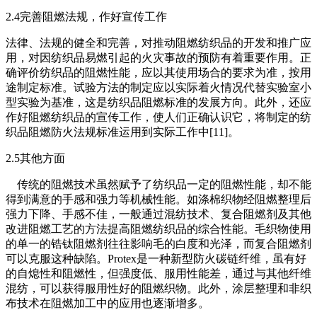
2.4完善阻燃法规，作好宣传工作
法律、法规的健全和完善，对推动阻燃纺织品的开发和推广应
用，对因纺织品易燃引起的火灾事故的预防有着重要作用。正
确评价纺织品的阻燃性能，应以其使用场合的要求为准，按用
途制定标准。试验方法的制定应以实际着火情况代替实验室小
型实验为基准，这是纺织品阻燃标准的发展方向。此外，还应
作好阻燃纺织品的宣传工作，使人们正确认识它，将制定的纺
织品阻燃防火法规标准运用到实际工作中[11]。
2.5其他方面
传统的阻燃技术虽然赋予了纺织品一定的阻燃性能，却不能
得到满意的手感和强力等机械性能。如涤棉织物经阻燃整理后
强力下降、手感不佳，一般通过混纺技术、复合阻燃剂及其他
改进阻燃工艺的方法提高阻燃纺织品的综合性能。毛织物使用
的单一的锆钛阻燃剂往往影响毛的白度和光泽，而复合阻燃剂
可以克服这种缺陷。Protex是一种新型防火碳链纤维，虽有好
的自熄性和阻燃性，但强度低、服用性能差，通过与其他纤维
混纺，可以获得服用性好的阻燃织物。此外，涂层整理和非织
布技术在阻燃加工中的应用也逐渐增多。