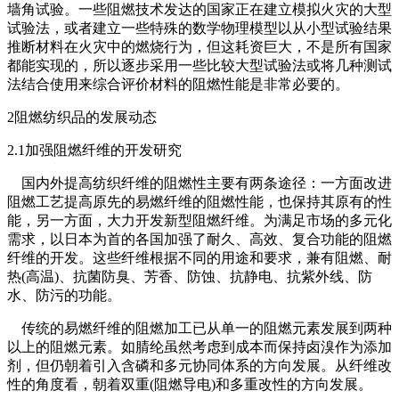
墙角试验。一些阻燃技术发达的国家正在建立模拟火灾的大型
试验法，或者建立一些特殊的数学物理模型以从小型试验结果
推断材料在火灾中的燃烧行为，但这耗资巨大，不是所有国家
都能实现的，所以逐步采用一些比较大型试验法或将几种测试
法结合使用来综合评价材料的阻燃性能是非常必要的。
2阻燃纺织品的发展动态
2.1加强阻燃纤维的开发研究
国内外提高纺织纤维的阻燃性主要有两条途径：一方面改进
阻燃工艺提高原先的易燃纤维的阻燃性能，也保持其原有的性
能，另一方面，大力开发新型阻燃纤维。为满足市场的多元化
需求，以日本为首的各国加强了耐久、高效、复合功能的阻燃
纤维的开发。这些纤维根据不同的用途和要求，兼有阻燃、耐
热(高温)、抗菌防臭、芳香、防蚀、抗静电、抗紫外线、防
水、防污的功能。
传统的易燃纤维的阻燃加工已从单一的阻燃元素发展到两种
以上的阻燃元素。如腈纶虽然考虑到成本而保持卤溴作为添加
剂，但仍朝着引入含磷和多元协同体系的方向发展。从纤维改
性的角度看，朝着双重(阻燃导电)和多重改性的方向发展。