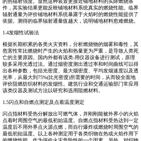
的热辐射强度。显然这种装置更接近铺地材料的实际燃烧条
件，其实验结果更能反映铺地材料系统真实的燃烧性能。临界
辐射通量为评价铺地材料系统暴露于火焰时的燃烧性能提供了
依据。测得的临界辐射通量值越大，说明铺地材料愈难燃烧。
1.4发烟性试验法
根据长期积累的各类火灾资料，分析燃烧物的烟雾和毒性，其
危害性常比燃烧时产生的火焰和热量更为严重，是导致人类死
亡的主要原因。国内外都有该类-用仪器设备进行测试，原理
较多采用光透过法。通过烟密度测出透过率和时间曲线可以得
出各种参数，包括光密度、最大烟密度、平均发烟速度以及透
光率，从最大到75%(比光密度)所需要的时间，从而较全面地
评价阻燃纺织材料的发烟性。建筑行业和交通运输部门常应用
该类仪器及测试方法以研究和选用阻燃材料。
1.5闪点和自燃点测定及点着温度测定
闪点指材料受热分解放出可燃气体，并刚刚能被外界小的火焰
点着时周围空气的最低初始温度。自燃点指材料受热达到一定
温度后不用外界点火源点燃，而自行爆炸或燃烧时周围空气的
最低初始温度。以上各种测定用于各类织物在热或火焰作用下
的燃烧性能，作为评价火灾危险性的一个因素。另外，对织物