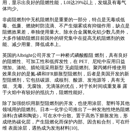
用，显示出良好的阻燃性能，L0I达29%以上，发烟及有毒气
体均少。
非卤阻燃剂中无机阻燃剂是重要的一部分，特点是无毒或低
毒、低廉、燃烧时防流滴、不产生烟雾或有抑烟作用，缺点是
阻燃效果差，单独使用量大。除水合金属氧化铝少数几类外，
大多作辅助阻燃目前国外的研究集中在提高无机阻燃剂的效
能、减少用量、降低成本上。
英国的Albright公司开发了一种桥式磷酸酯阻 燃剂，具有良好
的阻燃性、可加工性和低挥发性，在 PET、尼纶中应用日益
增加。涤纶、腈纶现采用新型 无卤阻燃剂。聚丙烯纤维使用
效果良好的是氮-磷和IFR膨胀型阻燃剂，后者是美国开发的新
型阻燃剂，它包括碳源、成核剂、酸源、发泡源等，具有无
烟、 无毒、无腐蚀、无滴落的优点，对于长时间或重复暴 露
于火焰中有较好的抵抗力，阻燃性能好。
除了加强纺织用新型阻燃剂的开发，也使用涂层、塑料等其他
领域用的阻燃剂。日本一化学公司推出了一种发泡性绝热阻燃
涂料(含磷和陶瓷)，可在水中分散。置于高热下膨胀发泡，形
成绝热碳化层，产生阻燃化而保护内部。因含粘合剂，可在纤
维 表面涂层，遇热成为发泡材料[10]。