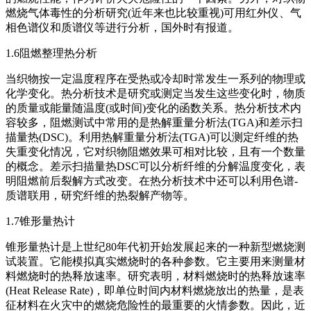
燃烧气体毒性的分析研究(近年来也比较重视)可用红外仪、气
相色谱仪和质谱仪等进行分析，国外时有报道。
1.6阻燃整理热分析
当织物按一定温度程序在受热或冷却时常发生一系列的物理或
化学变化。热分析技术是研究或测定当发生这些变化时，物质
的质量或能量随温度(或时间)变化的函数关系。热分析技术内
容较多，阻燃测试中常用的是热解重量分析法(TGA)和差示扫
描量热(DSC)。利用热解重量分析法(TGA)可以测定纤维的热
失重变化情况，它对织物阻燃效果可相对比较，且有一个数量
的概念。差示扫描量热DSC可以分析纤维的分解温度变化，表
明阻燃前后裂解方式改变。在热分析技术中还可以利用色谱-
质谱联用，研究纤维的热裂解产物等。
1.7锥形量热计
锥形量热计是上世纪80年代初开始发展起来的一种新型燃烧测
试装置。它能模拟真实燃烧时的各种参数。它主要用来测量材
料燃烧时的热释放速率。研究表明，材料燃烧时的热释放速率
(Heat Release Rate)，即单位时间内材料燃烧放出的热量，是表
征材料在火灾中的燃烧危险性的最重要的火情参数。因此，近