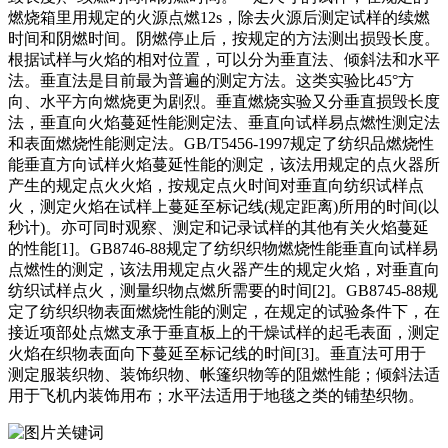
燃烧箱里用规定的火源点燃12s，除去火源后测定试样的续燃
时间和阴燃时间。阴燃停止后，按规定的方法测出损毁长度。
根据试样与火焰的相对位置，可以分为垂直法、倾斜法和水平
法。垂直法是目前最为普遍的测定方法。这类实验比45°方
向、水平方向燃烧更为剧烈。垂直燃烧实验又分垂直损毁长度
法，垂直向火焰蔓延性能测定法、垂直向试样易点燃性测定法
和表面燃烧性能测定法。GB/T5456-1997规定了纺织品燃烧性
能垂直方向试样火焰蔓延性能的测定，该法用规定的点火器所
产生的规定点火火焰，按规定点火时间对垂直向纺织试样点
火，测定火焰在试样上蔓延至标记线(规定距离)所用的时间(以
秒计)。亦可同时观察、测定和记录试样的其他有关火焰蔓延
的性能[1]。GB8746-88规定了纺织织物燃烧性能垂直向试样易
点燃性的测定，该法用规定点火器产生的规定火焰，对垂直向
纺织试样点火，测量织物点燃所需要的时间[2]。GB8745-88规
定了纺织织物表面燃烧性能的测定，在规定的试验条件下，在
接近项部处点燃支承于垂直板上的干燥试样的起毛表面，测定
火焰在织物表面向下蔓延至标记线的时间[3]。垂直法可用于
测定服装织物、装饰织物、帐篷织物等的阻燃性能；倾斜法适
用于飞机内装饰用布；水平法适用于地毯之类的铺垫织物。