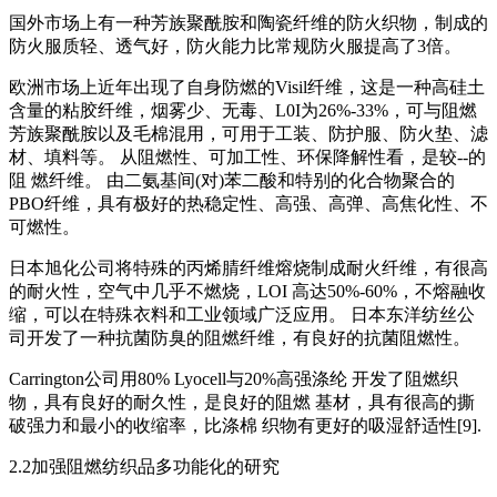
国外市场上有一种芳族聚酰胺和陶瓷纤维的防火织物，制成的
防火服质轻、透气好，防火能力比常规防火服提高了3倍。
欧洲市场上近年出现了自身防燃的Visil纤维，这是一种高硅土
含量的粘胶纤维，烟雾少、无毒、L0I为26%-33%，可与阻燃
芳族聚酰胺以及毛棉混用，可用于工装、防护服、防火垫、滤
材、填料等。 从阻燃性、可加工性、环保降解性看，是较--的
阻 燃纤维。 由二氨基间(对)苯二酸和特别的化合物聚合的
PBO纤维，具有极好的热稳定性、高强、高弹、高焦化性、不
可燃性。
日本旭化公司将特殊的丙烯腈纤维熔烧制成耐火纤维，有很高
的耐火性，空气中几乎不燃烧，LOI 高达50%-60%，不熔融收
缩，可以在特殊衣料和工业领域广泛应用。 日本东洋纺丝公
司开发了一种抗菌防臭的阻燃纤维，有良好的抗菌阻燃性。
Carrington公司用80% Lyocell与20%高强涤纶 开发了阻燃织
物，具有良好的耐久性，是良好的阻燃 基材，具有很高的撕
破强力和最小的收缩率，比涤棉 织物有更好的吸湿舒适性[9].
2.2加强阻燃纺织品多功能化的研究