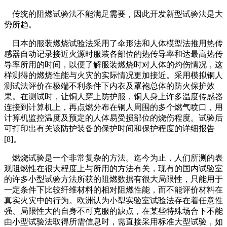
传统的阻燃试验法不能满足需要，因此开发新型试验法是大
势所趋。
日本的服装燃烧试验法采用了伞形法和人体模型法推用热传
感器自动记录接近火源时服装各部位的热传导率和达最高热传
导率所用的时间，以便了解服装燃烧时对人体的灼伤情况，这
样测得的燃烧性能与火灾的实际情况更加接近。采用模拟铜人
测试法评价在极端不利条件下内衣及罩袍总体的防火保护效
果。在测试时，让铜人穿上防护服，铜人身上许多温度传感器
连接到计算机上，再点燃分布在铜人周围的多个燃气喷口，用
计算机监控温度及预定的人体易受损部位的烧伤程度。试验后
可打印出有关该防护装备的保护时间和保护程度的详细报告
[8]。
燃烧试验是一个非常复杂的方法。迄今为止，人们所测的表
观阻燃性在很大程度上与所用的方法有关，现有的国内试验室
的许多小型试验方法所获的阻燃数据有很大局限性，只能用于
一定条件下比较纤维材料的相对阻燃性能，而不能评价材料在
真实火灾中的行为。欧洲认为小型实验室试验法存在着任意性
强、局限性大的自身不可克服的缺点，在某些特殊场合下不能
由小型试验法取得所需信息时，需直接采用标准大型试验，如