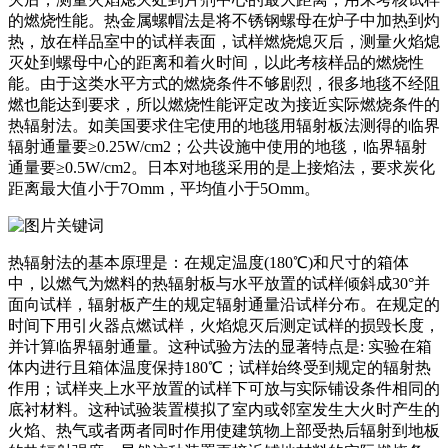
的燃烧性能。热金属螺帽法是将不锈钢螺母在炉子中加热到灼
热，放在样品室中的试样表面，试样燃烧熄灭后，测量火焰熄
灭处到螺母中心的距离和着火时间，以此考核样品的燃烧性
能。由于这类水平方式的燃烧条件不够剧烈，很多地毯不经阻
燃也能达到要求，所以燃烧性能评定改为接近实际燃烧条件的
热辐射法。如美国要求住宅使用的地毯用辐射板法测得的临界
辐射通量要≥0.25W/cm2；公共设施中使用的地毯，临界辐射
通量要≥0.5W/cm2。日本对地毯采用的是上接焰法，要求炭化
距离最大值小于7Omm，平均值小于5Omm。
热辐射法的基本原理是：在规定温度(180℃)和尺寸的箱体
中，以燃气为燃料的热辐射板与水平放置的试样倾斜成30°并
面向试样，辐射板产生的规定辐射通量沿试样分布。在规定的
时间下用引火器点燃试样，火焰熄灭后测定试样的损毁长度，
并计算临界辐射通量。这种试验方法的显著特点是: 实验在箱
体内进行且箱体温度保持180℃；试样始终受到规定的辐射热
作用；试样夹上水平放置的试样下可放与实际铺设条件相同的
底衬材料。这种试验装置模拟了室内或邻室发生大火时产生的
火焰、热气或者两者同时作用使建筑物上部受热后辐射到地板