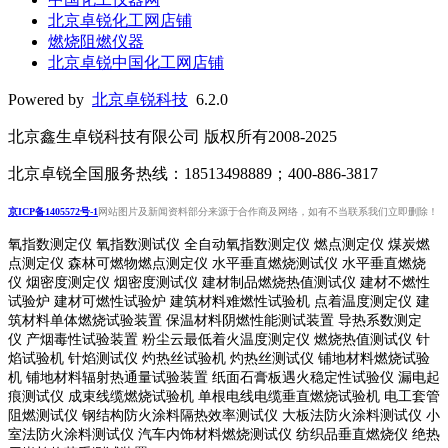
北京卓锐化工网店铺
燃烧阻燃仪器
北京卓锐中国化工网店铺
Powered by
北京卓锐科技
6.2.0
北京鑫生卓锐科技有限公司 版权所有2008-2025
北京卓锐全国服务热线：18513498889；400-886-3817
京ICP备1405572号-1
网站图片及新闻资料部分来源于合作商及网络，如有不当联系我们立即删除！
氧指数测定仪 氧指数测试仪 全自动氧指数测定仪 燃点测定仪 煤炭燃
点测定仪 森林可燃物燃点测定仪 水平垂直燃烧测试仪 水平垂直燃烧
仪 烟密度测定仪 烟密度测试仪 建材制品燃烧热值测试仪 建材不燃性
试验炉 建材可燃性试验炉 建筑材料难燃性试验机 点着温度测定仪 建
筑材料单体燃烧试验装置 保温材料阴燃性能测试装置 导热系数测定
仪 产烟毒性试验装置 粉尘云最低着火温度测定仪 燃烧热值测试仪 针
焰试验机 针焰测试仪 灼热丝试验机 灼热丝测试仪 铺地材料燃烧试验
机 铺地材料辐射热通量试验装置
纸面石膏板遇火稳定性试验仪
漏电起
痕测试仪
成束线缆燃烧试验机
单根电线电缆垂直燃烧试验机
电工套管
阻燃测试仪
钢结构防火涂料隔热效率测试仪 大板法防火涂料测试仪 小
室法防火涂料测试仪 汽车内饰材料燃烧测试仪 纺织品垂直燃烧仪 绝热