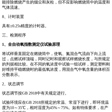
能排除燃烧产生的烟尘和灰粒，但不应影响燃烧筒中的温度和
气体流速。
8、计时装置
具有±0.25s精度的计时器。
三、检测程序
1、
全自动氧指数测定仪
试验原理
将试样垂直固定在燃烧筒中，使氧、氮混合气流由下向上流
过，点燃试样顶端，同时记时和观察试样燃烧长度，与所规定
的判据相比较。在不同的氧浓度中试验一组试样，测定塑料刚
好维持平稳燃烧时的最低氧浓度，用混合气中氧含量的体积百
分数表示。
2、状态调节
状态调节按GB 2918中有关规定进行。
试验环境应在GB 2918所规定的常温、常湿下进行，即环境温
度为10～35℃，相对湿度为45%～75%。如有特殊要求，在产