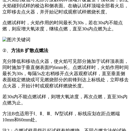
火焰碰到试样的棱边和侧表面。在确认试样顶端全部着火后，
立即移去点火器，并开始记时或观察试样燃烧长度。
点燃试样时，火焰作用的时间最长为30s，若在30s内不能点
燃，则应增大氧浓度，继续点燃，直至30s内点燃为止。
②、
方法B 扩散点燃法
充分降低和移动点火器，使火焰可见部分施加于试样顶表面，
同时施加于垂直侧表面约6mm长。点燃试样时，火焰作用时间
最长为30s，每隔5s左右稍移开点火器观察试样，直至垂直侧
表面稳定燃烧或可见燃烧部分的前锋到达上标线处，立即移去
点火器，开始计时或观察试样燃烧长度。
若30s内不能点燃试样，则增大氧浓度，再次点燃，直至30s内
点燃为止。
方法B也适用于Ⅰ、Ⅱ、Ⅲ、Ⅳ型试样，标线应划在距点燃端
10mm和60mm处。
注2：点燃试样是指引起试样有焰燃烧，不同点燃方法的试验