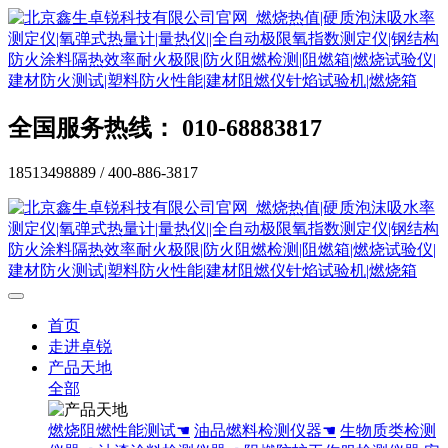
全国服务热线： 010-68883817
18513498889 / 400-886-3817
首页
走进卓锐
产品天地
全部
燃烧阻燃性能测试☚
油品燃料检测仪器☚
生物质类检测