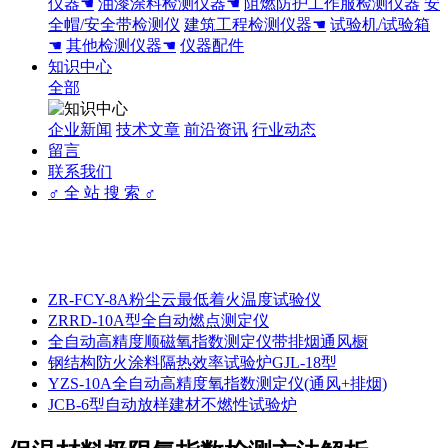
仪器☚
油漆涂料检测仪器☚
阻燃防护工作服检测仪器
安
全帽/安全带检测仪
建筑工程检测仪器☚
试验机/试验箱
☚
其他检测仪器☚
仪器配件
知识中心
全部
企业新闻
技术文章
前沿资讯
行业动态
留言
联系我们
♂ 全 站 搜 索 ♂
ZR-FCY-8A粉尘云最低着火温度试验仪
ZRRD-10A型全自动燃点测定仪
全自动高精度顺磁氧指数测定仪带排烟通风橱
钢结构防火涂料隔热效率试验炉GJL-18型
YZS-10A全自动高精度氧指数测定仪(通风+排烟)
JCB-6型自动放样建材不燃性试验炉