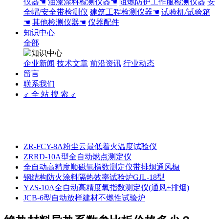
仪器☚
油漆涂料检测仪器☚
阻燃防护工作服检测仪器
安
全帽/安全带检测仪
建筑工程检测仪器☚
试验机/试验箱
☚
其他检测仪器☚
仪器配件
知识中心
全部
企业新闻
技术文章
前沿资讯
行业动态
留言
联系我们
♂ 全 站 搜 索 ♂
ZR-FCY-8A粉尘云最低着火温度试验仪
ZRRD-10A型全自动燃点测定仪
全自动高精度顺磁氧指数测定仪带排烟通风橱
钢结构防火涂料隔热效率试验炉GJL-18型
YZS-10A全自动高精度氧指数测定仪(通风+排烟)
JCB-6型自动放样建材不燃性试验炉