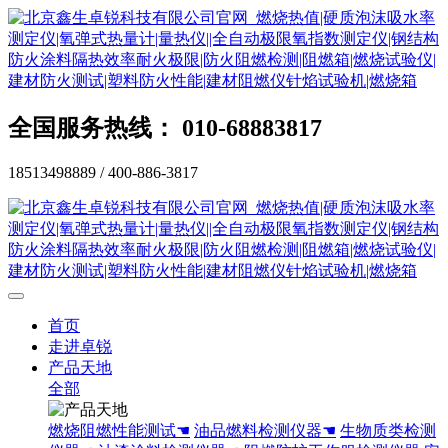
全国服务热线： 010-68883817
18513498889 / 400-886-3817
首页
走进卓锐
产品天地
全部
燃烧阻燃性能测试☚
油品燃料检测仪器☚
生物质类检测