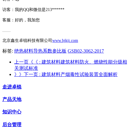
访客：我的QQ和微信是213******
客服：好的，我加您
.......
北京鑫生卓锐科技有限公司
www.bjkji.com
标签:
绝热材料导热系数参比板
GSB02-3062-2017
上一页《《
: 建筑材料建筑材料防火、燃烧性能分级相
关测试标准
》》下一页
: 建筑材料产烟毒性试验装置全面解析
走进卓锐
产品天地
知识中心
后台管理