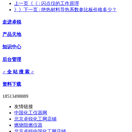
上一页《《
: 闪点仪的工作原理
》》下一页
: 绝热材料导热系数参比板价格多少？
走进卓锐
产品天地
知识中心
后台管理
♂ 全 站 搜 索 ♂
资料下载
18513498889
友情链接
中国化工仪器网
北京卓锐化工网店铺
燃烧阻燃仪器
北京卓锐中国化工网店铺