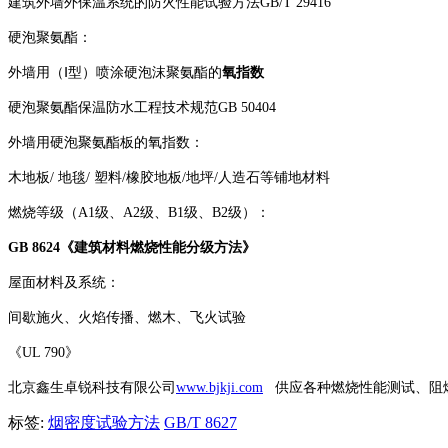
建筑外墙外保温系统的防火性能试验方法GB/T 29416
硬泡聚氨酯：
外墙用（Ⅰ型）喷涂硬泡沫聚氨酯的
氧指数
硬泡聚氨酯保温防水工程技术规范GB 50404
外墙用硬泡聚氨酯板的氧指数：
木地板/ 地毯/ 塑料/橡胶地板/地坪/人造石等铺地材料
燃烧等级（A1级、A2级、B1级、B2级）：
GB 8624《建筑材料燃烧性能分级方法》
屋面材料及系统：
间歇施火、火焰传播、燃木、飞火试验
《UL 790》
北京鑫生卓锐科技有限公司
www.bjkji.com
供应各种燃烧性能测试、阻
标签:
烟密度试验方法
GB/T 8627