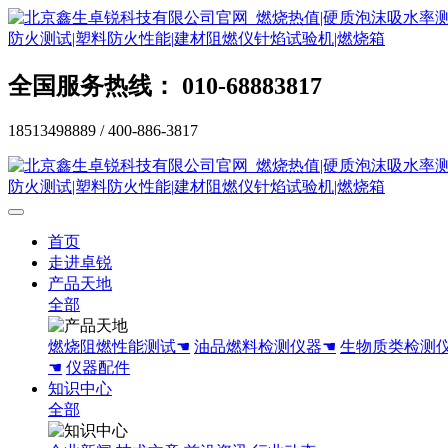
全国服务热线： 010-68883817
18513498889 / 400-886-3817
首页
走进卓锐
产品天地
全部
燃烧阻燃性能测试☚
油品燃料检测仪器☚
生物质类检测
☚
仪器配件
知识中心
全部