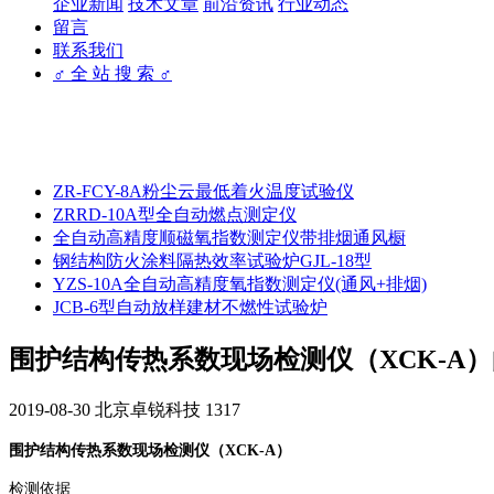
企业新闻
技术文章
前沿资讯
行业动态
留言
联系我们
♂ 全 站 搜 索 ♂
ZR-FCY-8A粉尘云最低着火温度试验仪
ZRRD-10A型全自动燃点测定仪
全自动高精度顺磁氧指数测定仪带排烟通风橱
钢结构防火涂料隔热效率试验炉GJL-18型
YZS-10A全自动高精度氧指数测定仪(通风+排烟)
JCB-6型自动放样建材不燃性试验炉
围护结构传热系数现场检测仪（XCK-A
2019-08-30
北京卓锐科技
1317
围护结构传热系数现场检测仪（XCK-A）
检测依据