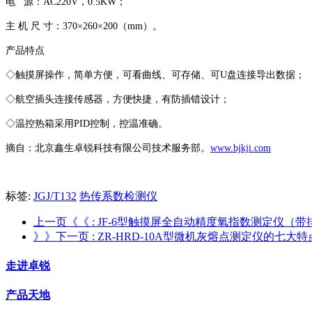
电 源：AC220V，0.5KW；
主 机 尺 寸：370×260×200（mm）。
产品特点
◇触摸屏操作，简单方便，可看曲线、可存储、可U盘连接导出数据；
◇航空插头连接传感器，方便快捷，有防插错设计；
◇温控热箱采用PID控制，控温准确。
摘自：北京鑫生卓锐科技有限公司技术服务部。
www.bjkji.com
标签:
JGJ/T132
热传系数检测仪
上一页《《
: JF-6型触摸屏全自动精度氧指数测定仪
》》下一页
: ZR-HRD-10A型微机灰熔点测定仪的七大特
走进卓锐
产品天地