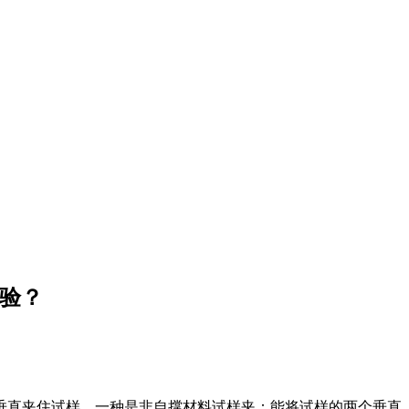
试验？
垂直夹住试样，一种是非自撑材料试样夹：能将试样的两个垂直