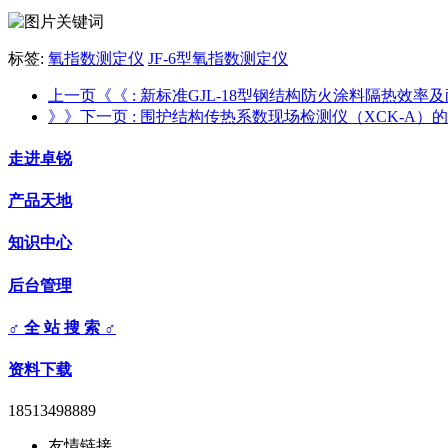
标签:
氧指数测定仪
JF-6型氧指数测定仪
上一页《《
: 新标准GJL-18型钢结构防火涂料隔热效
》》下一页
: 围护结构传热系数现场检测仪（XCK-A）
走进卓锐
产品天地
知识中心
后台管理
♂ 全 站 搜 索 ♂
资料下载
18513498889
友情链接