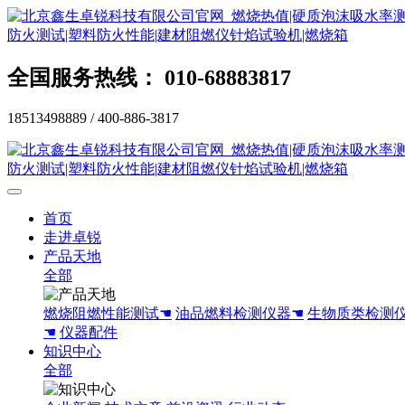
全国服务热线： 010-68883817
18513498889 / 400-886-3817
首页
走进卓锐
产品天地
全部
燃烧阻燃性能测试☚
油品燃料检测仪器☚
生物质类检测
☚
仪器配件
知识中心
全部