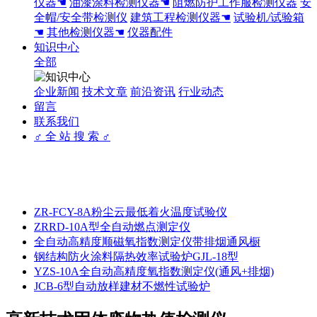
仪器☚
油漆涂料检测仪器☚
阻燃防护工作服检测仪器
安
全帽/安全带检测仪
建筑工程检测仪器☚
试验机/试验箱
☚
其他检测仪器☚
仪器配件
知识中心
全部
企业新闻
技术文章
前沿资讯
行业动态
留言
联系我们
♂ 全 站 搜 索 ♂
ZR-FCY-8A粉尘云最低着火温度试验仪
ZRRD-10A型全自动燃点测定仪
全自动高精度顺磁氧指数测定仪带排烟通风橱
钢结构防火涂料隔热效率试验炉GJL-18型
YZS-10A全自动高精度氧指数测定仪(通风+排烟)
JCB-6型自动放样建材不燃性试验炉