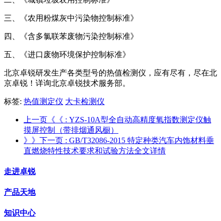
三、《农用粉煤灰中污染物控制标准》
四、《含多氯联苯废物污染控制标准》
五、《进口废物环境保护控制标准》
北京卓锐研发生产各类型号的热值检测仪，应有尽有，尽在北
京卓锐！详询北京卓锐技术服务部。
标签:
热值测定仪
大卡检测仪
上一页《《
: YZS-10A型全自动高精度氧指数测定仪触
摸屏控制（带排烟通风橱）
》》下一页
: GB/T32086-2015 特定种类汽车内饰材料垂
直燃烧特性技术要求和试验方法全文详情
走进卓锐
产品天地
知识中心