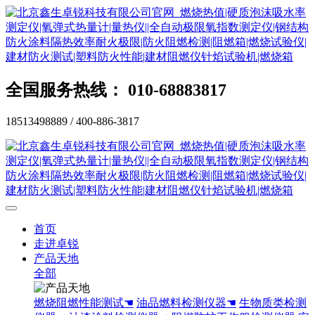
全国服务热线： 010-68883817
18513498889 / 400-886-3817
首页
走进卓锐
产品天地
全部
燃烧阻燃性能测试☚
油品燃料检测仪器☚
生物质类检测