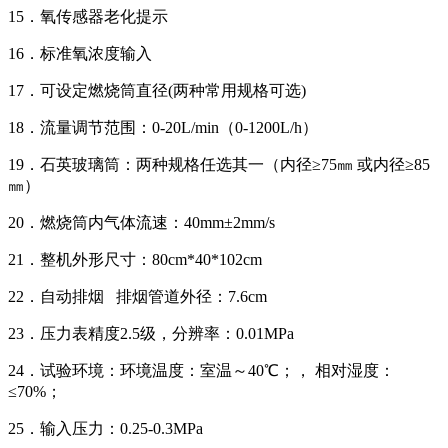
15．氧传感器老化提示
16．标准氧浓度输入
17．可设定燃烧筒直径(两种常用规格可选)
18．流量调节范围：0-20L/min（0-1200L/h）
19．石英玻璃筒：两种规格任选其一（内径≥75㎜ 或内径≥85
㎜）
20．燃烧筒内气体流速：40mm±2mm/s
21．整机外形尺寸：80cm*40*102cm
22．自动排烟 排烟管道外径：7.6cm
23．压力表精度2.5级，分辨率：0.01MPa
24．试验环境：环境温度：室温～40℃；， 相对湿度：
≤70%；
25．输入压力：0.25-0.3MPa