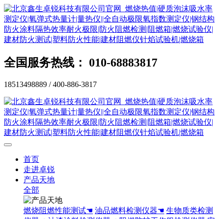
全国服务热线： 010-68883817
18513498889 / 400-886-3817
首页
走进卓锐
产品天地
全部
燃烧阻燃性能测试☚
油品燃料检测仪器☚
生物质类检测