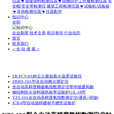
仪器☚
油漆涂料检测仪器☚
阻燃防护工作服检测仪器
安
全帽/安全带检测仪
建筑工程检测仪器☚
试验机/试验箱
☚
其他检测仪器☚
仪器配件
知识中心
全部
企业新闻
技术文章
前沿资讯
行业动态
留言
联系我们
♂ 全 站 搜 索 ♂
ZR-FCY-8A粉尘云最低着火温度试验仪
ZRRD-10A型全自动燃点测定仪
全自动高精度顺磁氧指数测定仪带排烟通风橱
钢结构防火涂料隔热效率试验炉GJL-18型
YZS-10A全自动高精度氧指数测定仪(通风+排烟)
JCB-6型自动放样建材不燃性试验炉