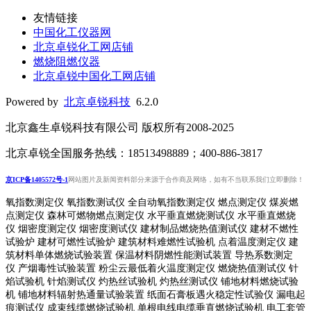
友情链接
中国化工仪器网
北京卓锐化工网店铺
燃烧阻燃仪器
北京卓锐中国化工网店铺
Powered by
北京卓锐科技
6.2.0
北京鑫生卓锐科技有限公司 版权所有2008-2025
北京卓锐全国服务热线：18513498889；400-886-3817
京ICP备1405572号-1
网站图片及新闻资料部分来源于合作商及网络，如有不当联系我们立即删除！
氧指数测定仪 氧指数测试仪 全自动氧指数测定仪 燃点测定仪 煤炭燃
点测定仪 森林可燃物燃点测定仪 水平垂直燃烧测试仪 水平垂直燃烧
仪 烟密度测定仪 烟密度测试仪 建材制品燃烧热值测试仪 建材不燃性
试验炉 建材可燃性试验炉 建筑材料难燃性试验机 点着温度测定仪 建
筑材料单体燃烧试验装置 保温材料阴燃性能测试装置 导热系数测定
仪 产烟毒性试验装置 粉尘云最低着火温度测定仪 燃烧热值测试仪 针
焰试验机 针焰测试仪 灼热丝试验机 灼热丝测试仪 铺地材料燃烧试验
机 铺地材料辐射热通量试验装置
纸面石膏板遇火稳定性试验仪
漏电起
痕测试仪
成束线缆燃烧试验机
单根电线电缆垂直燃烧试验机
电工套管