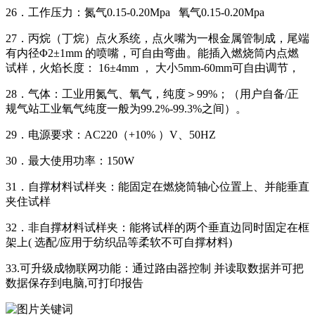
26．工作压力：氮气0.15-0.20Mpa 氧气0.15-0.20Mpa
27．丙烷（丁烷）点火系统，点火嘴为一根金属管制成，尾端
有内径Φ2±1mm 的喷嘴，可自由弯曲。能插入燃烧筒内点燃
试样，火焰长度： 16±4mm ， 大小5mm-60mm可自由调节，
28．气体：工业用氮气、氧气，纯度＞99%；（用户自备/正
规气站工业氧气纯度一般为99.2%-99.3%之间）。
29．电源要求：AC220（+10% ）V、50HZ
30．最大使用功率：150W
31．自撑材料试样夹：能固定在燃烧筒轴心位置上、并能垂直
夹住试样
32．非自撑材料试样夹：能将试样的两个垂直边同时固定在框
架上( 选配/应用于纺织品等柔软不可自撑材料)
33.可升级成物联网功能：通过路由器控制 并读取数据并可把
数据保存到电脑,可打印报告