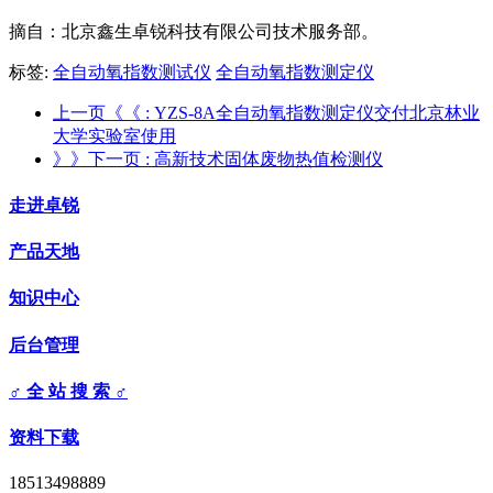
摘自：北京鑫生卓锐科技有限公司技术服务部。
标签:
全自动氧指数测试仪
全自动氧指数测定仪
上一页《《
: YZS-8A全自动氧指数测定仪交付北京林业
大学实验室使用
》》下一页
: 高新技术固体废物热值检测仪
走进卓锐
产品天地
知识中心
后台管理
♂ 全 站 搜 索 ♂
资料下载
18513498889