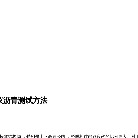
试仪沥青测试方法
桥隧结构物 ，特别是山区高速公路 ，桥隧相连的路段占的比例更大。对