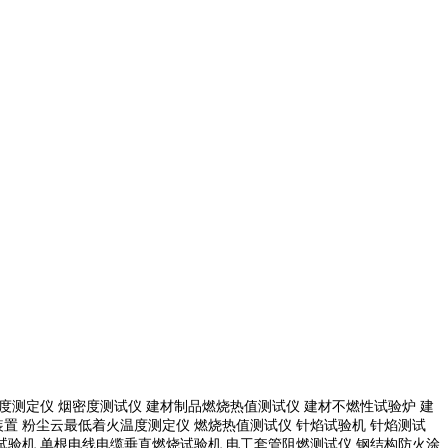
度测定仪 烟密度测试仪 建材制品燃烧热值测试仪 建材不燃性试验炉 建
置 粉尘云最低着火温度测定仪 燃烧热值测试仪 针焰试验机 针焰测试
试验机
单根电线电缆垂直燃烧试验机
电工套管阻燃测试仪
钢结构防火涂