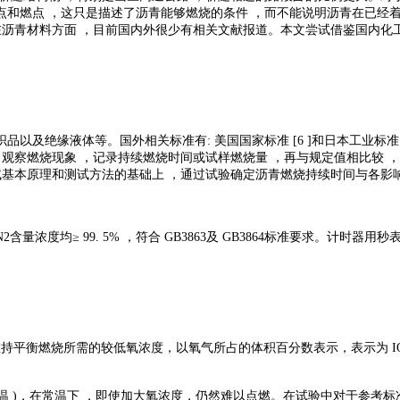
和燃点 ，这只是描述了沥青能够燃烧的条件 ，而不能说明沥青在已经
在沥青材料方面 ，目前国内外很少有相关文献报道。本文尝试借鉴国内化
及绝缘液体等。国外相关标准有: 美国国家标准 [6 ]和日本工业标准
，观察燃烧现象 ，记录持续燃烧时间或试样燃烧量 ，再与规定值相比较
试基本原理和测试方法的基础上 ，通过试验确定沥青燃烧持续时间与各影
浓度均≥ 99. 5% ，符合 GB3863及 GB3864标准要求。计时器用秒
燃烧所需的较低氧浓度，以氧气所占的体积百分数表示，表示为 IO( ox yg 
常温 )，在常温下 ，即使加大氧浓度，仍然难以点燃。在试验中对于参考