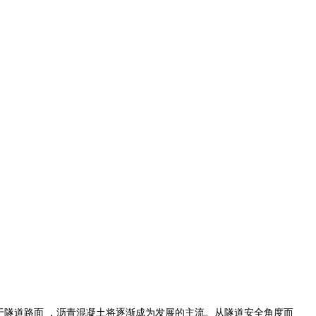
于隧道路面 ，沥青混凝土将逐渐成为发展的主流。从隧道安全角度而