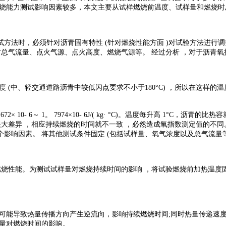
烧能力测试影响因素较多，本文主要从试样燃烧前温度、试样量和燃烧时总
方法时，必须针对沥青固有特性 (针对燃烧性能方面 )对试验方法进行调
总气流量、点火气源、点火高度、燃烧气源等。 经过分析 ，对于沥青氧
中、轻交通道路沥青中较低闪点要求不小于180°C) ，所以在这样的温度条
6～ 1。 7974×10- 6J/( kg· °C)。温度每升高 1°C，沥青的比热容就增加1
大差异 ，相应持续燃烧的时间就不一致 ，必然造成氧指数测定值的不同。
响因素。 将其他测试条件固定 (包括试样量、氧气浓度以及总气流量等
续燃烧性能。为测试试样量对燃烧持续时间的影响 ，将试验燃烧前加热温度
 ，可能导致热量传播方向产生逆流向，影响持续燃烧时间;同时热量传递速
流量对燃烧时间的影响。