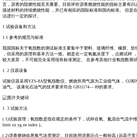
言，沥青的阻燃性能至关重要。目前评价沥青燃烧性能的指标主要有闪点
描述材料的持续燃烧性能 ，并已有相应的国际标准和国内标准。 但是
法进行一定的探讨。
1 试验设备和方法
1.1 参考的规范与标准
我国国标关于氧指数的测试标准主要集中于塑料、玻璃纤维、橡胶、纺织品以
，但采用的原理和基本方法一致。都是在一定氧氮浓度下 ，点燃试样 
较大差异 ，不可能完全采用现有标准测定。 在参考其他行业氧指数测
1. 2 仪器设备
试验仪器采用YZS-8A型氧指数仪。燃烧所用气源为工业级气体， O2和N2含量
油气。 该液化石油气的技术要求符合 GB11174— 89的要求。
1. 3 试验方法
( 1)试验原理：氧指数是指在规定的条件下，试样在氧、氮混合气流中维持平衡
limit ox yg en index )。
( 2)沥青燃烧临界氧气浓度测定。目前路用沥青闪点一般较高 (远高于