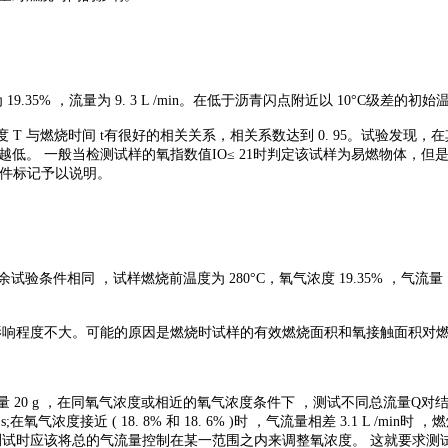
35% ，流量为 9. 3 L /min。在低于沥青闪点附近以 10°C级差的初始
 T 与燃烧时间 t有很好的相关关系，相关系数达到 0. 95。试验发
低。 一般当检测试样的氧指数值IO≤ 21时判定该试样为易燃物体，但是
条件标记予以说明。
相同 ，试样燃烧前温度为 280°C，氧气浓度 19.35% ，气流量 12.4L
影响程度不大。可能的原因是燃烧时试样的有效燃烧面积和氧接触面积对
量 20 g ，在同氧气浓度或相近的氧气浓度条件下 ，测试不同总流量Q对
87.5 s;在氧气浓度接近 ( 18. 8% 和 18. 6% )时 ，气流量相差 3.1 
测试时应该将总的气流量控制在某一范围之内来调整氧浓度。 这就要求测