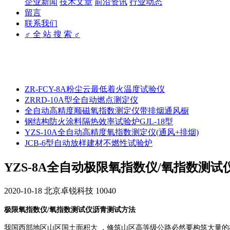
企业新闻
技术文章
前沿资讯
行业动态
留言
联系我们
♂ 全 站 搜 索 ♂
ZR-FCY-8A粉尘云最低着火温度试验仪
ZRRD-10A型全自动燃点测定仪
全自动高精度顺磁氧指数测定仪带排烟通风橱
钢结构防火涂料隔热效率试验炉GJL-18型
YZS-10A全自动高精度氧指数测定仪(通风+排烟)
JCB-6型自动放样建材不燃性试验炉
YZS-8A全自动极限氧指数仪/氧指数测
2020-10-18
北京卓锐科技
10040
极限氧指数仪/氧指数测试仪沥青测试方法
我国西部地区山区国土面积大 ，修筑山区高等级公路必然要构筑大量的