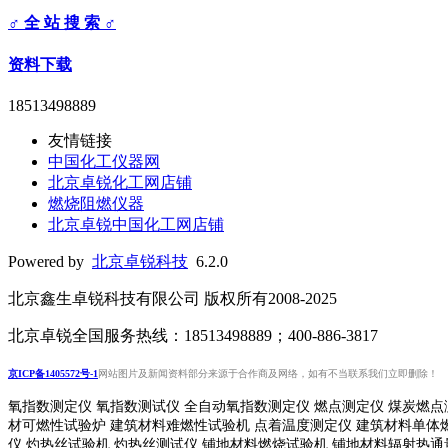
♂ 全 站 搜 索 ♂
资料下载
18513498889
友情链接
中国化工仪器网
北京卓锐化工网店铺
燃烧阻燃仪器
北京卓锐中国化工网店铺
Powered by
北京卓锐科技
6.2.0
北京鑫生卓锐科技有限公司 版权所有2008-2025
北京卓锐全国服务热线：18513498889；400-886-3817
京ICP备1405572号-1
网站图片及新闻资料部分来源于合作商及网络，如有不当联系我们立即删除！
氧指数测定仪 氧指数测试仪 全自动氧指数测定仪 燃点测定仪 煤炭燃点
材可燃性试验炉 建筑材料难燃性试验机 点着温度测定仪 建筑材料单体
仪 灼热丝试验机 灼热丝测试仪 铺地材料燃烧试验机 铺地材料辐射热