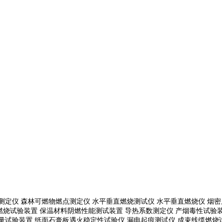
测定仪 森林可燃物燃点测定仪 水平垂直燃烧测试仪 水平垂直燃烧仪 烟密
燃烧试验装置 保温材料阴燃性能测试装置 导热系数测定仪 产烟毒性试验装
通量试验装置
纸面石膏板遇火稳定性试验仪
漏电起痕测试仪
成束线缆燃烧