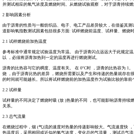
并测试相应的氧气浓度及燃烧时间。从燃烧试验观察 ，对于沥青持续燃
2 影响因素分析
由于沥青的性质与一般纺织品、电子、电工产品差异较大，在借鉴其测试
道影响氧指数测试因素包括很多方面: 试样燃烧前温度、试样量、燃烧时
2.1 试样燃烧前加热温度
参考标准中通常规定试验温度为常温。 由于沥青闪点远远大于此规定温度 (
以 ，必须将沥青加热到一定的温度再进行燃烧测试。
沥青的比热容与它的稠度、温度有关。 在 0°C时 ，沥青的比热容为 1。 672× 10- 
烧 ，由于沥青比热的差异 ，燃烧所需要以及产生和传递的热量就存在很
的时间就可能越长。所以将试样燃烧前的加热温度作为试验比较的靠前个影
2.2 试样量
试样量的不同决定了燃烧时吸 (放 )热量的不同 ，也可能影响沥青持
关系。
2.3 总气流量
在燃烧过程中，烟 (气)流的速度对热量的传递影响较大。气流速度快
热温度后，采用相同或近似的氧气浓度，变化总的气流量 ，测试总气