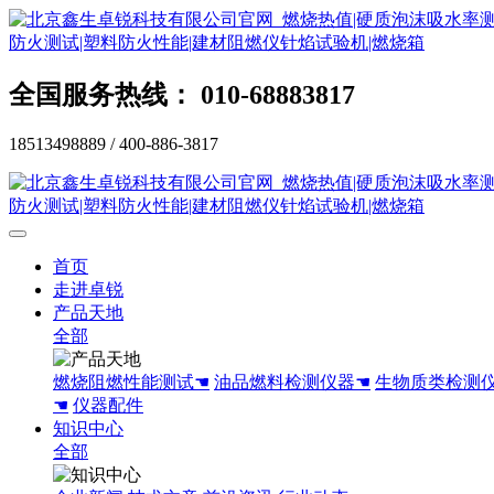
全国服务热线： 010-68883817
18513498889 / 400-886-3817
首页
走进卓锐
产品天地
全部
燃烧阻燃性能测试☚
油品燃料检测仪器☚
生物质类检测
☚
仪器配件
知识中心
全部