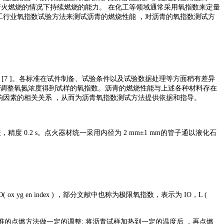
着火燃烧的情况下持续燃烧的能力。 在化工等领域通常采用氧指数来定量
工行业氧指数试验方法来测试沥青的燃烧性能 ，对沥青的氧指数测试方
 [7 ]。各标准在试件制备、试验条件以及试验数据处理等方面稍有差异
 ，调整氧氮浓度得到试样的氧指数。沥青的燃烧性能与上述各种材料存在
响因素的相关关系 ，从而为沥青氧指数测试方法提供依据和指导。
表，精度 0.2 s。点火器材统一采用内径为 2 mm±1 mm的管子通以液化石
en index ) ，部分文献中也称为极限氧指数，表示为 IO，L (
标准的点燃方法做一定的调整: 将沥青试样加热到一定的温度后 ，再点燃