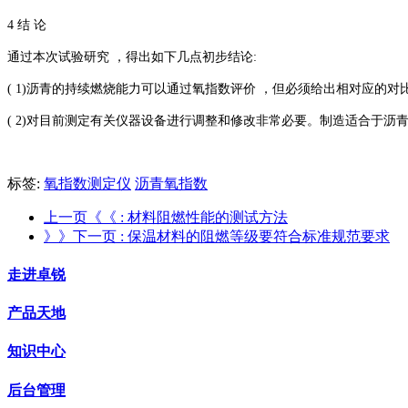
4 结 论
通过本次试验研究 ，得出如下几点初步结论:
( 1)沥青的持续燃烧能力可以通过氧指数评价 ，但必须给出相对应的
( 2)对目前测定有关仪器设备进行调整和修改非常必要。制造适合于沥
标签:
氧指数测定仪
沥青氧指数
上一页《《
: 材料阻燃性能的测试方法
》》下一页
: 保温材料的阻燃等级要符合标准规范要求
走进卓锐
产品天地
知识中心
后台管理