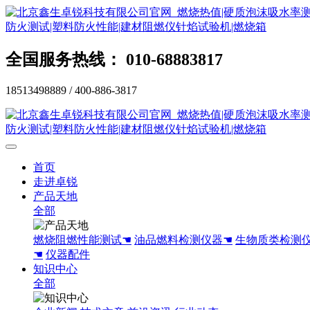
全国服务热线： 010-68883817
18513498889 / 400-886-3817
首页
走进卓锐
产品天地
全部
燃烧阻燃性能测试☚
油品燃料检测仪器☚
生物质类检测
☚
仪器配件
知识中心
全部