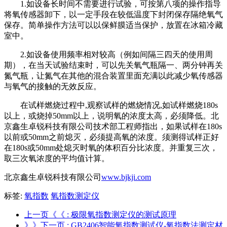
1.如设备长时间不需要进行试验，可按第八项的操作指导
将氧传感器卸下，以一定手段在较低温度下封闭保存隔绝氧气
保存。简单操作方法可以以保鲜膜适当保护，放置在冰箱冷藏
室中。
2.如设备使用频率相对较高（例如间隔三四天的使用周
期），在当天试验结束时，可以先关氧气瓶隔一、两分钟再关
氮气瓶，让氮气在其他的混合装置里面充满以此减少氧传感器
与氧气的接触的无效反应。
在试样燃烧过程中,观察试样的燃烧情况,如试样燃烧180s
以上，或烧掉50mm以上，说明氧的浓度太高，必须降低。北
京鑫生卓锐科技有限公司技术部工程师指出，如果试样在180s
以前或50mm之前熄灭，必须提高氧的浓度。须测得试样正好
在180s或50mm处熄灭时氧的体积百分比浓度。并重复三次，
取三次氧浓度的平均值计算。
北京鑫生卓锐科技有限公司
www.bjkji.com
标签:
氧指数
氧指数测定仪
上一页《《
: 极限氧指数测定仪的测试原理
》》下一页
: GB2406智能氧指数测试仪-氧指数法测定材