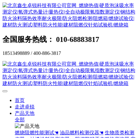
全国服务热线： 010-68883817
18513498889 / 400-886-3817
首页
走进卓锐
产品天地
全部
燃烧阻燃性能测试☚
油品燃料检测仪器☚
生物质类检测