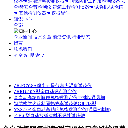
仪器☚
油漆涂料检测仪器☚
阻燃防护工作服检测仪器
安
全帽/安全带检测仪
建筑工程检测仪器☚
试验机/试验箱
☚
其他检测仪器☚
仪器配件
知识中心
全部
企业新闻
技术文章
前沿资讯
行业动态
留言
联系我们
♂ 全 站 搜 索 ♂
ZR-FCY-8A粉尘云最低着火温度试验仪
ZRRD-10A型全自动燃点测定仪
全自动高精度顺磁氧指数测定仪带排烟通风橱
钢结构防火涂料隔热效率试验炉GJL-18型
YZS-10A全自动高精度氧指数测定仪(通风+排烟)
JCB-6型自动放样建材不燃性试验炉