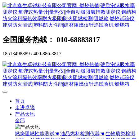
全国服务热线： 010-68883817
18513498889 / 400-886-3817
首页
走进卓锐
产品天地
全部
燃烧阻燃性能测试☚
油品燃料检测仪器☚
生物质类检测