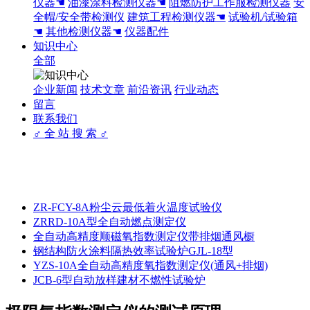
仪器☚
油漆涂料检测仪器☚
阻燃防护工作服检测仪器
安
全帽/安全带检测仪
建筑工程检测仪器☚
试验机/试验箱
☚
其他检测仪器☚
仪器配件
知识中心
全部
企业新闻
技术文章
前沿资讯
行业动态
留言
联系我们
♂ 全 站 搜 索 ♂
ZR-FCY-8A粉尘云最低着火温度试验仪
ZRRD-10A型全自动燃点测定仪
全自动高精度顺磁氧指数测定仪带排烟通风橱
钢结构防火涂料隔热效率试验炉GJL-18型
YZS-10A全自动高精度氧指数测定仪(通风+排烟)
JCB-6型自动放样建材不燃性试验炉