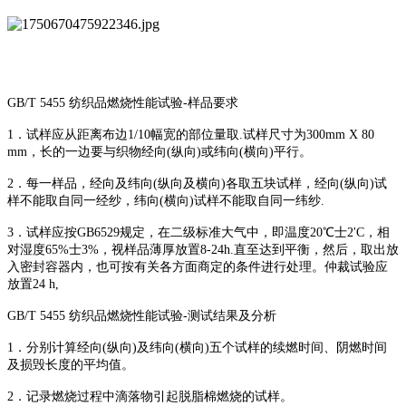
GB/T 5455 纺织品燃烧性能试验-样品要求
1．试样应从距离布边1/10幅宽的部位量取.试样尺寸为300mm X 80
mm，长的一边要与织物经向(纵向)或纬向(横向)平行。
2．每一样品，经向及纬向(纵向及横向)各取五块试样，经向(纵向)试
样不能取自同一经纱，纬向(横向)试样不能取自同一纬纱.
3．试样应按GB6529规定，在二级标准大气中，即温度20℃士2'C，相
对湿度65%士3%，视样品薄厚放置8-24h.直至达到平衡，然后，取出放
入密封容器内，也可按有关各方面商定的条件进行处理。仲裁试验应
放置24 h,
GB/T 5455 纺织品燃烧性能试验-测试结果及分析
1．分别计算经向(纵向)及纬向(横向)五个试样的续燃时间、阴燃时间
及损毁长度的平均值。
2．记录燃烧过程中滴落物引起脱脂棉燃烧的试样。