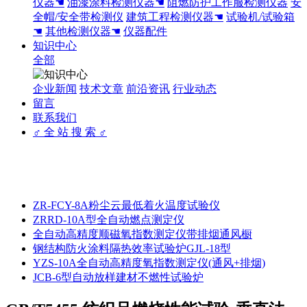
仪器☚
油漆涂料检测仪器☚
阻燃防护工作服检测仪器
安
全帽/安全带检测仪
建筑工程检测仪器☚
试验机/试验箱
☚
其他检测仪器☚
仪器配件
知识中心
全部
企业新闻
技术文章
前沿资讯
行业动态
留言
联系我们
♂ 全 站 搜 索 ♂
ZR-FCY-8A粉尘云最低着火温度试验仪
ZRRD-10A型全自动燃点测定仪
全自动高精度顺磁氧指数测定仪带排烟通风橱
钢结构防火涂料隔热效率试验炉GJL-18型
YZS-10A全自动高精度氧指数测定仪(通风+排烟)
JCB-6型自动放样建材不燃性试验炉