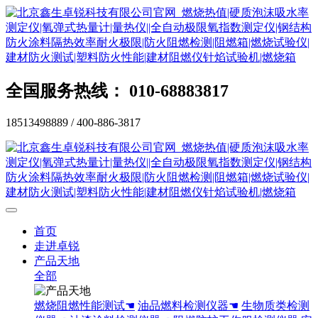
全国服务热线： 010-68883817
18513498889 / 400-886-3817
首页
走进卓锐
产品天地
全部
燃烧阻燃性能测试☚
油品燃料检测仪器☚
生物质类检测