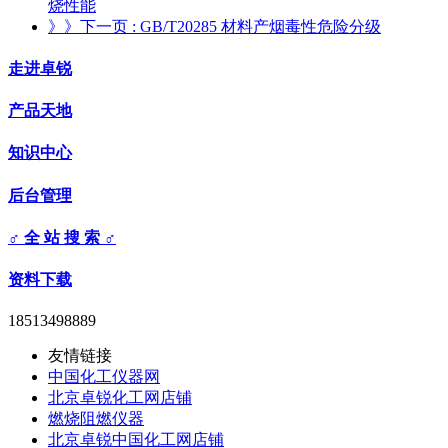
烧性能
》》下一页
: GB/T20285 材料产烟毒性危险分级
走进卓锐
产品天地
知识中心
后台管理
♂ 全 站 搜 索 ♂
资料下载
18513498889
友情链接
中国化工仪器网
北京卓锐化工网店铺
燃烧阻燃仪器
北京卓锐中国化工网店铺