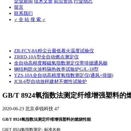
企业新闻
技术文章
前沿资讯
行业动态
留言
联系我们
♂ 全 站 搜 索 ♂
ZR-FCY-8A粉尘云最低着火温度试验仪
ZRRD-10A型全自动燃点测定仪
全自动高精度顺磁氧指数测定仪带排烟通风橱
钢结构防火涂料隔热效率试验炉GJL-18型
YZS-10A全自动高精度氧指数测定仪(通风+排烟)
JCB-6型自动放样建材不燃性试验炉
GB/T 8924氧指数法测定纤维增强塑料的
2020-06-23
北京卓锐科技
47
GB/T 8924氧指数法测定纤维增强塑料的燃烧性能
GB/T 8924氧指数测定- 标准名称