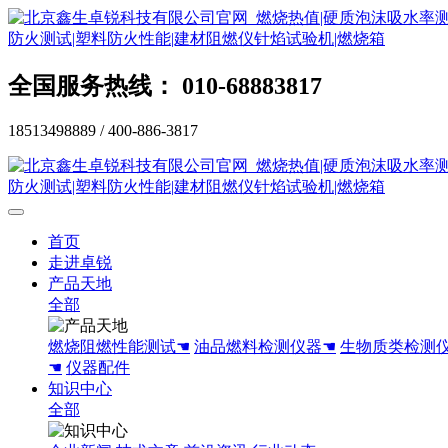
全国服务热线： 010-68883817
18513498889 / 400-886-3817
首页
走进卓锐
产品天地
全部
燃烧阻燃性能测试☚
油品燃料检测仪器☚
生物质类检测
☚
仪器配件
知识中心
全部