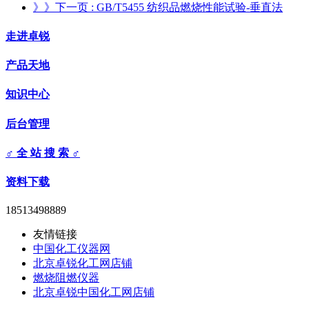
》》下一页
: GB/T5455 纺织品燃烧性能试验-垂直法
走进卓锐
产品天地
知识中心
后台管理
♂ 全 站 搜 索 ♂
资料下载
18513498889
友情链接
中国化工仪器网
北京卓锐化工网店铺
燃烧阻燃仪器
北京卓锐中国化工网店铺