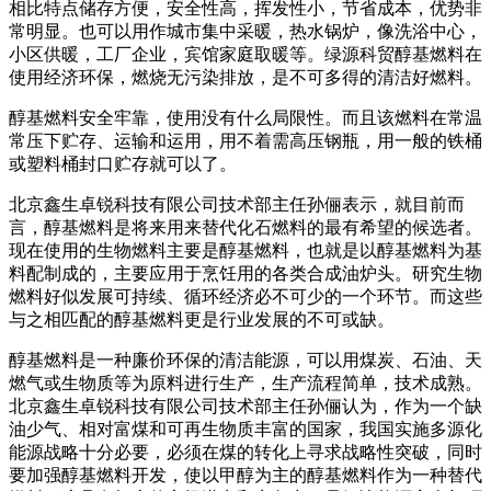
相比特点储存方便，安全性高，挥发性小，节省成本，优势非
常明显。也可以用作城市集中采暖，热水锅炉，像洗浴中心，
小区供暖，工厂企业，宾馆家庭取暖等。绿源科贸醇基燃料在
使用经济环保，燃烧无污染排放，是不可多得的清洁好燃料。
醇基燃料安全牢靠，使用没有什么局限性。而且该燃料在常温
常压下贮存、运输和运用，用不着需高压钢瓶，用一般的铁桶
或塑料桶封口贮存就可以了。
北京鑫生卓锐科技有限公司技术部主任孙俪表示，就目前而
言，醇基燃料是将来用来替代化石燃料的最有希望的候选者。
现在使用的生物燃料主要是醇基燃料，也就是以醇基燃料为基
料配制成的，主要应用于烹饪用的各类合成油炉头。研究生物
燃料好似发展可持续、循环经济必不可少的一个环节。而这些
与之相匹配的醇基燃料更是行业发展的不可或缺。
醇基燃料是一种廉价环保的清洁能源，可以用煤炭、石油、天
燃气或生物质等为原料进行生产，生产流程简单，技术成熟。
北京鑫生卓锐科技有限公司技术部主任孙俪认为，作为一个缺
油少气、相对富煤和可再生物质丰富的国家，我国实施多源化
能源战略十分必要，必须在煤的转化上寻求战略性突破，同时
要加强醇基燃料开发，使以甲醇为主的醇基燃料作为一种替代