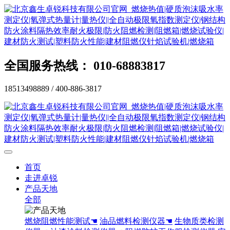
全国服务热线： 010-68883817
18513498889 / 400-886-3817
首页
走进卓锐
产品天地
全部
燃烧阻燃性能测试☚
油品燃料检测仪器☚
生物质类检测