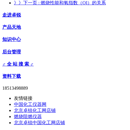
》》下一页
: 燃烧性能和氧指数（OI）的关系
走进卓锐
产品天地
知识中心
后台管理
♂ 全 站 搜 索 ♂
资料下载
18513498889
友情链接
中国化工仪器网
北京卓锐化工网店铺
燃烧阻燃仪器
北京卓锐中国化工网店铺