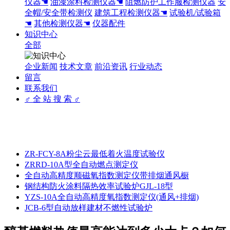
仪器☚
油漆涂料检测仪器☚
阻燃防护工作服检测仪器
安
全帽/安全带检测仪
建筑工程检测仪器☚
试验机/试验箱
☚
其他检测仪器☚
仪器配件
知识中心
全部
企业新闻
技术文章
前沿资讯
行业动态
留言
联系我们
♂ 全 站 搜 索 ♂
ZR-FCY-8A粉尘云最低着火温度试验仪
ZRRD-10A型全自动燃点测定仪
全自动高精度顺磁氧指数测定仪带排烟通风橱
钢结构防火涂料隔热效率试验炉GJL-18型
YZS-10A全自动高精度氧指数测定仪(通风+排烟)
JCB-6型自动放样建材不燃性试验炉