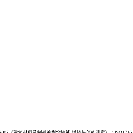
-2007《建筑材料及制品的燃烧性能-燃烧热值的测定》；ISO1