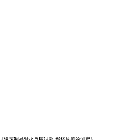
716《建筑制品对火反应试验-燃烧热值的测定》