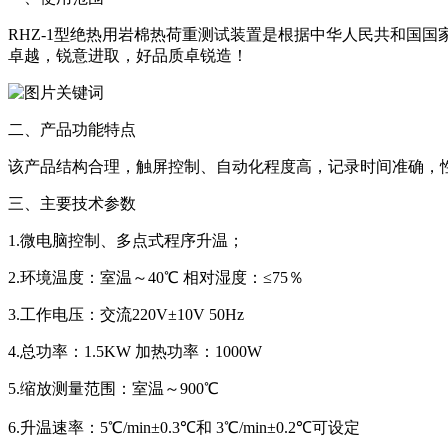
RHZ-1型绝热用岩棉热荷重测试装置是根据中华人民共和国国家
卓越，锐意进取，好品质卓锐造！
二、产品功能特点
该产品结构合理，触屏控制、自动化程度高，记录时间准确，
三、主要技术参数
1.微电脑控制、多点式程序升温；
2.环境温度：室温～40℃ 相对湿度：≤75％
3.工作电压：交流220V±10V 50Hz
4.总功率：1.5KW 加热功率：1000W
5.缩放测量范围：室温～900℃
6.升温速率：5℃/min±0.3℃和 3℃/min±0.2℃可设定