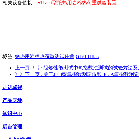
相关设备链接：
RHZ-6型绝热用岩棉热荷重试验装置
标签:
绝热用岩棉热荷重测试装置
GB/T11835
上一页《《
: 阻燃性能测试中氧指数法测试的试验方法及
》》下一页
: 关于JF-3型氧指数测定仪和JF-3A氧指数
走进卓锐
产品天地
知识中心
后台管理