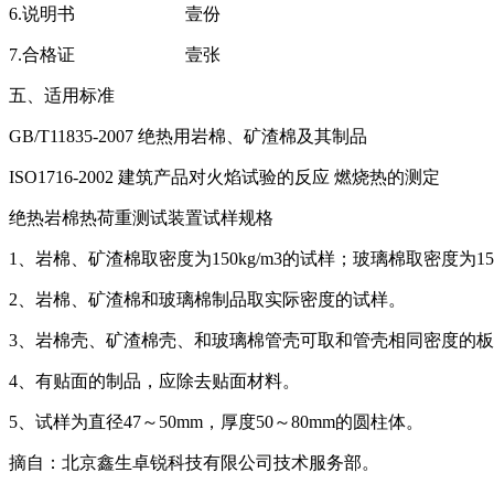
6.说明书 壹份
7.合格证 壹张
五、适用标准
GB/T11835-2007 绝热用岩棉、矿渣棉及其制品
ISO1716-2002 建筑产品对火焰试验的反应 燃烧热的测定
绝热岩棉热荷重测试装置试样规格
1、岩棉、矿渣棉取密度为150kg/m3的试样；玻璃棉取密度为150
2、岩棉、矿渣棉和玻璃棉制品取实际密度的试样。
3、岩棉壳、矿渣棉壳、和玻璃棉管壳可取和管壳相同密度的
4、有贴面的制品，应除去贴面材料。
5、试样为直径47～50mm，厚度50～80mm的圆柱体。
摘自：北京鑫生卓锐科技有限公司技术服务部。