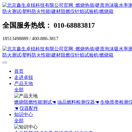
全国服务热线： 010-68883817
18513498889 / 400-886-3817
首页
走进卓锐
产品天地
全部
燃烧阻燃性能测试☚
油品燃料检测仪器☚
生物质类检测
☚
仪器配件
知识中心
全部