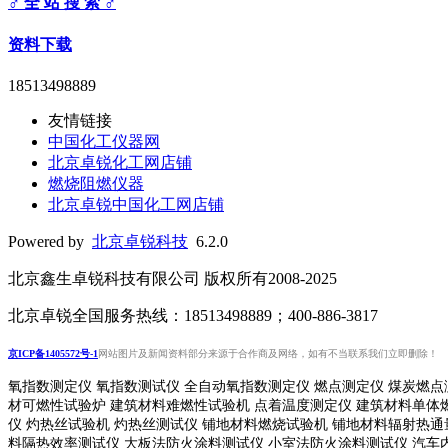
♂ 全 站 搜 索 ♂
资料下载
18513498889
友情链接
中国化工仪器网
北京卓锐化工网店铺
燃烧阻燃仪器
北京卓锐中国化工网店铺
Powered by
北京卓锐科技
6.2.0
北京鑫生卓锐科技有限公司 版权所有2008-2025
北京卓锐全国服务热线：18513498889；400-886-3817
京ICP备1405572号-1
网站图片及新闻资料部分来源于合作商及网络，如有不当联系我们立即删除！
氧指数测定仪 氧指数测试仪 全自动氧指数测定仪 燃点测定仪 煤炭燃点
材可燃性试验炉 建筑材料难燃性试验机 点着温度测定仪 建筑材料单体
仪 灼热丝试验机 灼热丝测试仪 铺地材料燃烧试验机 铺地材料辐射热
料隔热效率测试仪 大板法防火涂料测试仪 小室法防火涂料测试仪 汽车