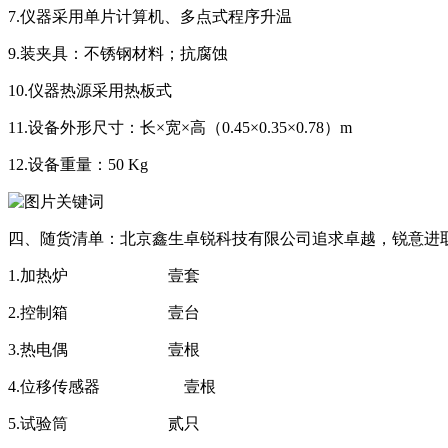
7.仪器采用单片计算机、多点式程序升温
9.装夹具：不锈钢材料；抗腐蚀
10.仪器热源采用热板式
11.设备外形尺寸：长×宽×高（0.45×0.35×0.78）m
12.设备重量：50 Kg
四、随货清单：北京鑫生卓锐科技有限公司追求卓越，锐意进
1.加热炉 壹套
2.控制箱 壹台
3.热电偶 壹根
4.位移传感器 壹根
5.试验筒 贰只