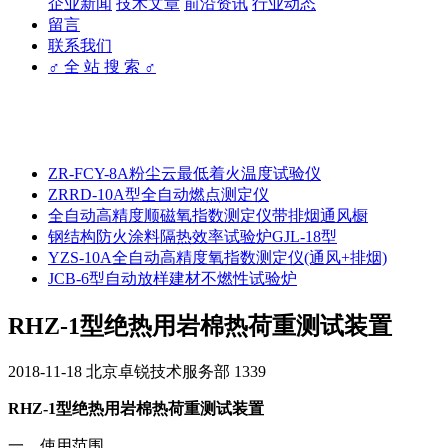
企业新闻
技术文章
前沿资讯
行业动态
留言
联系我们
♂ 全 站 搜 索 ♂
ZR-FCY-8A粉尘云最低着火温度试验仪
ZRRD-10A型全自动燃点测定仪
全自动高精度顺磁氧指数测定仪带排烟通风橱
钢结构防火涂料隔热效率试验炉GJL-18型
YZS-10A全自动高精度氧指数测定仪(通风+排烟)
JCB-6型自动放样建材不燃性试验炉
RHZ-1型绝热用岩棉热荷重测试装置
2018-11-18
北京卓锐技术服务部
1339
RHZ-1型绝热用岩棉热荷重测试装置
一、使用范围