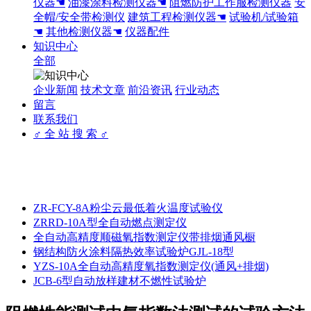
仪器☚
油漆涂料检测仪器☚
阻燃防护工作服检测仪器
安
全帽/安全带检测仪
建筑工程检测仪器☚
试验机/试验箱
☚
其他检测仪器☚
仪器配件
知识中心
全部
企业新闻
技术文章
前沿资讯
行业动态
留言
联系我们
♂ 全 站 搜 索 ♂
ZR-FCY-8A粉尘云最低着火温度试验仪
ZRRD-10A型全自动燃点测定仪
全自动高精度顺磁氧指数测定仪带排烟通风橱
钢结构防火涂料隔热效率试验炉GJL-18型
YZS-10A全自动高精度氧指数测定仪(通风+排烟)
JCB-6型自动放样建材不燃性试验炉