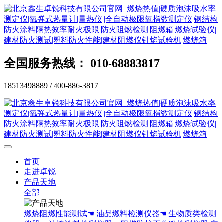
全国服务热线： 010-68883817
18513498889 / 400-886-3817
首页
走进卓锐
产品天地
全部
燃烧阻燃性能测试☚
油品燃料检测仪器☚
生物质类检测