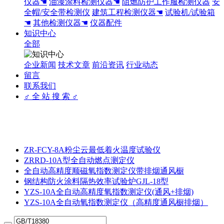
仪器☚
油漆涂料检测仪器☚
阻燃防护工作服检测仪器
安
全帽/安全带检测仪
建筑工程检测仪器☚
试验机/试验箱
☚
其他检测仪器☚
仪器配件
知识中心
全部
企业新闻
技术文章
前沿资讯
行业动态
留言
联系我们
♂ 全 站 搜 索 ♂
ZR-FCY-8A粉尘云最低着火温度试验仪
ZRRD-10A型全自动燃点测定仪
全自动高精度顺磁氧指数测定仪带排烟通风橱
钢结构防火涂料隔热效率试验炉GJL-18型
YZS-10A全自动高精度氧指数测定仪(通风+排烟)
YZS-10A全自动氧指数测定仪（高精度通风橱排烟）