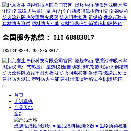
全国服务热线： 010-68883817
18513498889 / 400-886-3817
首页
走进卓锐
产品天地
全部
燃烧阻燃性能测试☚
油品燃料检测仪器☚
生物质类检测