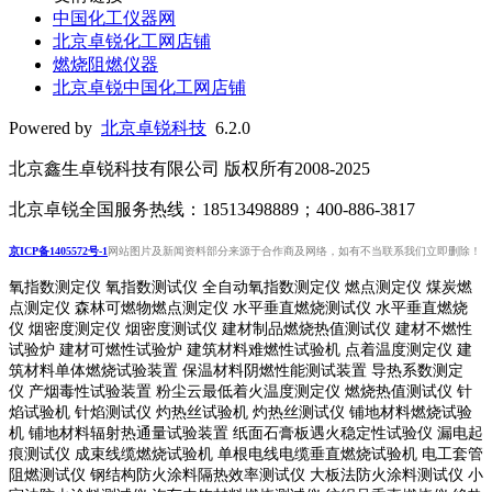
中国化工仪器网
北京卓锐化工网店铺
燃烧阻燃仪器
北京卓锐中国化工网店铺
Powered by
北京卓锐科技
6.2.0
北京鑫生卓锐科技有限公司 版权所有2008-2025
北京卓锐全国服务热线：18513498889；400-886-3817
京ICP备1405572号-1
网站图片及新闻资料部分来源于合作商及网络，如有不当联系我们立即删除！
氧指数测定仪 氧指数测试仪 全自动氧指数测定仪 燃点测定仪 煤炭燃
点测定仪 森林可燃物燃点测定仪 水平垂直燃烧测试仪 水平垂直燃烧
仪 烟密度测定仪 烟密度测试仪 建材制品燃烧热值测试仪 建材不燃性
试验炉 建材可燃性试验炉 建筑材料难燃性试验机 点着温度测定仪 建
筑材料单体燃烧试验装置 保温材料阴燃性能测试装置 导热系数测定
仪 产烟毒性试验装置 粉尘云最低着火温度测定仪 燃烧热值测试仪 针
焰试验机 针焰测试仪 灼热丝试验机 灼热丝测试仪 铺地材料燃烧试验
机 铺地材料辐射热通量试验装置
纸面石膏板遇火稳定性试验仪
漏电起
痕测试仪
成束线缆燃烧试验机
单根电线电缆垂直燃烧试验机
电工套管
阻燃测试仪
钢结构防火涂料隔热效率测试仪 大板法防火涂料测试仪 小