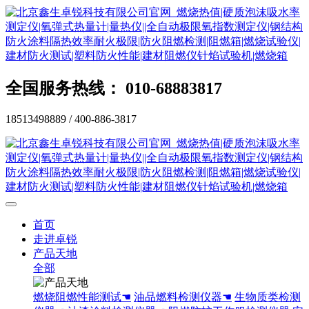
全国服务热线： 010-68883817
18513498889 / 400-886-3817
首页
走进卓锐
产品天地
全部
燃烧阻燃性能测试☚
油品燃料检测仪器☚
生物质类检测