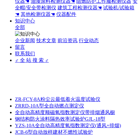
仪器☚
油漆涂料检测仪器☚
阻燃防护工作服检测仪器
安
全帽/安全带检测仪
建筑工程检测仪器☚
试验机/试验箱
☚
其他检测仪器☚
仪器配件
知识中心
全部
企业新闻
技术文章
前沿资讯
行业动态
留言
联系我们
♂ 全 站 搜 索 ♂
ZR-FCY-8A粉尘云最低着火温度试验仪
ZRRD-10A型全自动燃点测定仪
全自动高精度顺磁氧指数测定仪带排烟通风橱
钢结构防火涂料隔热效率试验炉GJL-18型
YZS-10A全自动高精度氧指数测定仪(通风+排烟)
JCB-6型自动放样建材不燃性试验炉