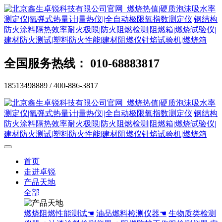
全国服务热线： 010-68883817
18513498889 / 400-886-3817
首页
走进卓锐
产品天地
全部
燃烧阻燃性能测试☚
油品燃料检测仪器☚
生物质类检测