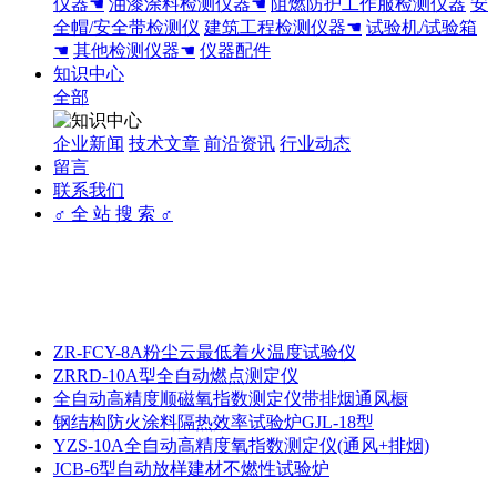
仪器☚
油漆涂料检测仪器☚
阻燃防护工作服检测仪器
安
全帽/安全带检测仪
建筑工程检测仪器☚
试验机/试验箱
☚
其他检测仪器☚
仪器配件
知识中心
全部
企业新闻
技术文章
前沿资讯
行业动态
留言
联系我们
♂ 全 站 搜 索 ♂
ZR-FCY-8A粉尘云最低着火温度试验仪
ZRRD-10A型全自动燃点测定仪
全自动高精度顺磁氧指数测定仪带排烟通风橱
钢结构防火涂料隔热效率试验炉GJL-18型
YZS-10A全自动高精度氧指数测定仪(通风+排烟)
JCB-6型自动放样建材不燃性试验炉