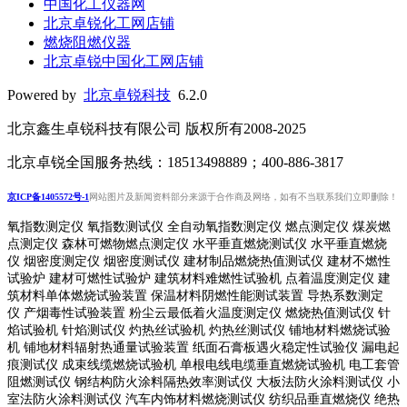
中国化工仪器网
北京卓锐化工网店铺
燃烧阻燃仪器
北京卓锐中国化工网店铺
Powered by
北京卓锐科技
6.2.0
北京鑫生卓锐科技有限公司 版权所有2008-2025
北京卓锐全国服务热线：18513498889；400-886-3817
京ICP备1405572号-1
网站图片及新闻资料部分来源于合作商及网络，如有不当联系我们立即删除！
氧指数测定仪 氧指数测试仪 全自动氧指数测定仪 燃点测定仪 煤炭燃
点测定仪 森林可燃物燃点测定仪 水平垂直燃烧测试仪 水平垂直燃烧
仪 烟密度测定仪 烟密度测试仪 建材制品燃烧热值测试仪 建材不燃性
试验炉 建材可燃性试验炉 建筑材料难燃性试验机 点着温度测定仪 建
筑材料单体燃烧试验装置 保温材料阴燃性能测试装置 导热系数测定
仪 产烟毒性试验装置 粉尘云最低着火温度测定仪 燃烧热值测试仪 针
焰试验机 针焰测试仪 灼热丝试验机 灼热丝测试仪 铺地材料燃烧试验
机 铺地材料辐射热通量试验装置
纸面石膏板遇火稳定性试验仪
漏电起
痕测试仪
成束线缆燃烧试验机
单根电线电缆垂直燃烧试验机
电工套管
阻燃测试仪
钢结构防火涂料隔热效率测试仪 大板法防火涂料测试仪 小
室法防火涂料测试仪 汽车内饰材料燃烧测试仪 纺织品垂直燃烧仪 绝热