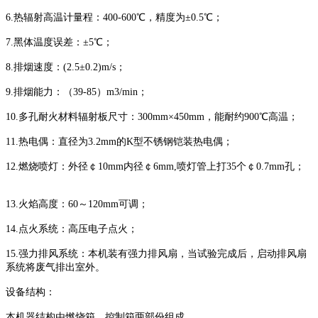
6.热辐射高温计量程：400-600℃，精度为±0.5℃；
7.黑体温度误差：±5℃；
8.排烟速度：(2.5±0.2)m/s；
9.排烟能力：（39-85）m3/min；
10.多孔耐火材料辐射板尺寸：300mm×450mm，能耐约900℃高温；
11.热电偶：直径为3.2mm的K型不锈钢铠装热电偶；
12.燃烧喷灯：外径￠10mm内径￠6mm,喷灯管上打35个￠0.7mm孔；
13.火焰高度：60～120mm可调；
14.点火系统：高压电子点火；
15.强力排风系统：本机装有强力排风扇，当试验完成后，启动排风扇
系统将废气排出室外。
设备结构：
本机器结构由燃烧箱、控制箱两部份组成。