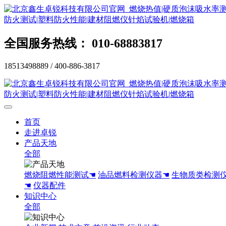
全国服务热线： 010-68883817
18513498889 / 400-886-3817
首页
走进卓锐
产品天地
全部
燃烧阻燃性能测试☚
油品燃料检测仪器☚
生物质类检测
☚
仪器配件
知识中心
全部