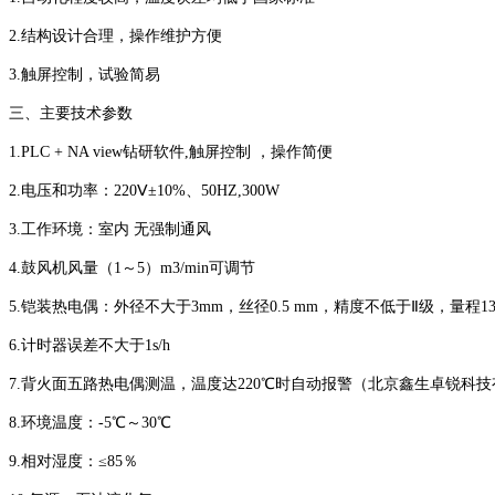
2.结构设计合理，操作维护方便
3.触屏控制，试验简易
三、主要技术参数
1.PLC + NA view钻研软件,触屏控制 ，操作简便
2.电压和功率：220Ⅴ±10%、50HZ,300W
3.工作环境：室内 无强制通风
4.鼓风机风量（1～5）m3/min可调节
5.铠装热电偶：外径不大于3mm，丝径0.5 mm，精度不低于Ⅱ级，量程13
6.计时器误差不大于1s/h
7.背火面五路热电偶测温，温度达220℃时自动报警（北京鑫生卓锐科
8.环境温度：-5℃～30℃
9.相对湿度：≤85％