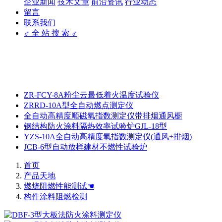
企业新闻
技术文章
前沿资讯
行业动态
留言
联系我们
♂ 全 站 搜 索 ♂
ZR-FCY-8A粉尘云最低着火温度试验仪
ZRRD-10A型全自动燃点测定仪
全自动高精度顺磁氧指数测定仪带排烟通风橱
钢结构防火涂料隔热效率试验炉GJL-18型
YZS-10A全自动高精度氧指数测定仪(通风+排烟)
JCB-6型自动放样建材不燃性试验炉
首页
产品天地
燃烧阻燃性能测试☚
构件涂料阻燃检测