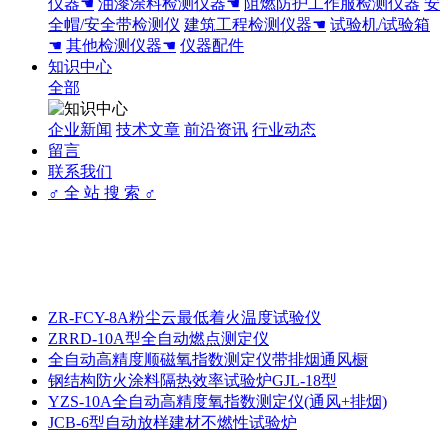
仪器☚
油漆涂料检测仪器☚
阻燃防护工作服检测仪器
安
全帽/安全带检测仪
建筑工程检测仪器☚
试验机/试验箱
☚
其他检测仪器☚
仪器配件
知识中心
全部
企业新闻
技术文章
前沿资讯
行业动态
留言
联系我们
♂ 全 站 搜 索 ♂
ZR-FCY-8A粉尘云最低着火温度试验仪
ZRRD-10A型全自动燃点测定仪
全自动高精度顺磁氧指数测定仪带排烟通风橱
钢结构防火涂料隔热效率试验炉GJL-18型
YZS-10A全自动高精度氧指数测定仪(通风+排烟)
JCB-6型自动放样建材不燃性试验炉