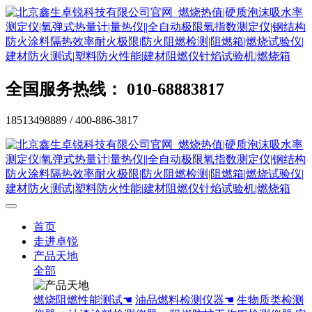
全国服务热线： 010-68883817
18513498889 / 400-886-3817
首页
走进卓锐
产品天地
全部
燃烧阻燃性能测试☚
油品燃料检测仪器☚
生物质类检测